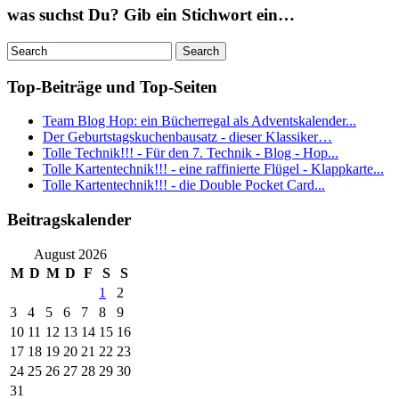
was suchst Du? Gib ein Stichwort ein…
Top-Beiträge und Top-Seiten
Team Blog Hop: ein Bücherregal als Adventskalender...
Der Geburtstagskuchenbausatz - dieser Klassiker…
Tolle Technik!!! - Für den 7. Technik - Blog - Hop...
Tolle Kartentechnik!!! - eine raffinierte Flügel - Klappkarte...
Tolle Kartentechnik!!! - die Double Pocket Card...
Beitragskalender
August 2026
M
D
M
D
F
S
S
1
2
3
4
5
6
7
8
9
10
11
12
13
14
15
16
17
18
19
20
21
22
23
24
25
26
27
28
29
30
31