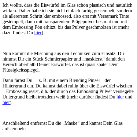
Ich wollte, dass die Eiswürfel im Glas schön plastisch und natürlich
wirken. Daher habe ich sie nicht einfach farbig gestempelt, sondern
als allerersten Schritt klar embossed, also erst mit Versamark Tinte
gestempelt, dann mit transparentem Prägepulver bestreut und mit
dem Embossing Fön erhitzt, bis das Pulver geschmolzen ist (mehr
dazu findest Du
hier
).
Nun kommt die Mischung aus den Techniken zum Einsatz: Du
nimmst Dir ein Stück Schmierpapier und „maskierst“ damit den
Bereich oberhalb Deiner Eiswürfel, das ist quasi später Dein
Flüssigkeitsspiegel.
Dann färbst Du – z. B. mit einem Blending Pinsel – den
Hintergrund ein. Du kannst dabei ruhig über die Eiswürfel wischen
– Embossing resist, d.h. der durch das Embossing Pulver versiegelte
Untergrund bleibt trotzdem weiß (mehr darüber findest Du
hier
und
hier
).
Anschließend entfernst Du die „Maske“ und kannst Dein Glas
aufstempeln…