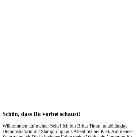
Schön, dass Du vorbei schaust!
Willkommen auf meiner Seite! Ich bin Britta Timm, unabhängige
Demonstratorin mit Stampin´up! aus Altenholz bei Kiel. Auf meiner
Seite zeige ich Dir in lockerer Folge meine Werke als Anregung für