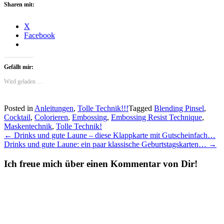
Sharen mit:
X
Facebook
Gefällt mir:
Wird geladen …
Posted in
Anleitungen
,
Tolle Technik!!!
Tagged
Blending Pinsel
,
Cocktail
,
Colorieren
,
Embossing
,
Embossing Resist Technique
,
Maskentechnik
,
Tolle Technik!
Post
←
Drinks und gute Laune – diese Klappkarte mit Gutscheinfach…
Drinks und gute Laune: ein paar klassische Geburtstagskarten…
→
navigation
Ich freue mich über einen Kommentar von Dir!