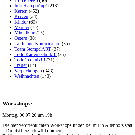
Home Deko
(36)
Info Stampin´up!
(213)
Karten
(452)
Kerzen
(24)
Kinder
(60)
Männer
(75)
Minialbum
(15)
Ostern
(30)
Taufe und Konfirmation
(35)
Team StempelART
(37)
Tolle Kartentechnik!!!
(35)
Tolle Technik!!!
(71)
Trauer
(17)
Verpackungen
(343)
Weihnachten
(143)
Workshops:
Montag, 06.07.26 um 19h
Die hier veröffentlichten Workshops finden bei mir in Altenholz statt
– Du bist herzlich willkommen!