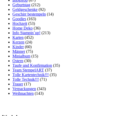
BlogHop
(67)
Geburtstag
(212)
Geldgeschenke
(92)
Geschirr bestempeln
(14)
Goodies
(163)
Hochzeit
(53)
Home Deko
(36)
Info Stampin´up!
(213)
Karten
(452)
Kerzen
(24)
Kinder
(60)
Männer
(75)
Minialbum
(15)
Ostern
(30)
Taufe und Konfirmation
(35)
Team StempelART
(37)
Tolle Kartentechnik!!!
(35)
Tolle Technik!!!
(71)
Trauer
(17)
Verpackungen
(343)
Weihnachten
(143)