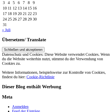
3
4
5
6
7
8
9
10
11
12
13
14
15
16
17
18
19
20
21
22
23
24
25
26
27
28
29
30
31
« Juli
Übersetzen/ Translate
Datenschutz und Cookies: Diese Website verwendet Cookies. Wenn
du die Website weiterhin nutzt, stimmst du der Verwendung von
Cookies zu.
Weitere Informationen, beispielsweise zur Kontrolle von Cookies,
findest du hier:
Cookie-Richtlinie
Dieser Blog enthält Werbung
Meta
Anmelden
Feed der Einträge