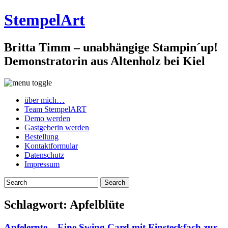
StempelArt
Britta Timm – unabhängige Stampin´up!
Demonstratorin aus Altenholz bei Kiel
über mich…
Team StempelART
Demo werden
Gastgeberin werden
Bestellung
Kontaktformular
Datenschutz
Impressum
Schlagwort:
Apfelblüte
Apfelernte – Eine Swing Card mit Einsteckfach zur