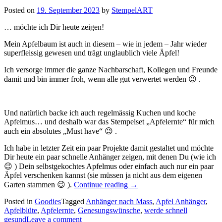
Genesung…“
Posted on
19. September 2023
by
StempelART
… möchte ich Dir heute zeigen!
Mein Apfelbaum ist auch in diesem – wie in jedem – Jahr wieder
superfleissig gewesen und trägt unglaublich viele Äpfel!
Ich versorge immer die ganze Nachbarschaft, Kollegen und Freunde
damit und bin immer froh, wenn alle gut verwertet werden 😉 .
Und natürlich backe ich auch regelmässig Kuchen und koche
Apfelmus… und deshalb war das Stempelset „Apfelernte“ für mich
auch ein absolutes „Must have“ 😉 .
Ich habe in letzter Zeit ein paar Projekte damit gestaltet und möchte
Dir heute ein paar schnelle Anhänger zeigen, mit denen Du (wie ich
😉 ) Dein selbstgekochtes Apfelmus oder einfach auch nur ein paar
Äpfel verschenken kannst (sie müssen ja nicht aus dem eigenen
„Apfelernte
Garten stammen 😉 ).
Continue reading
→
–
Posted in
Goodies
Tagged
Anhänger nach Mass
Anhänger
,
Apfel Anhänger
,
Apfelblüte
,
Apfelernte
,
Genesungswünsche
für
,
werde schnell
gesund
Leave a comment
gesunde