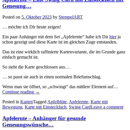
Genesung…
Posted on
5. Oktober 2023
by
StempelART
… möchte ich Dir heute zeigen!
Ein paar Anhänger mit dem Set „Apfelernte“ habe ich Dir
hier
ja
schon gezeigt und diese Karte ist im gleichen Zuge entstanden.
Das ist eine wirklich raffinierte Kartenvariante, die im Grunde ganz
einfach gemacht ist.
So sieht die Karte geschlossen aus…
… so passt sie auch in einen normalen Briefumschlag.
Wenn man sie öffnet, so „schwingt“ das mittlere Element auf…
„Apfelernte
Continue reading
→
–
Posted in
Karten
Tagged
Apfelblüte
,
Apfelernte
,
Karte mit
Eine
Bewegung
,
Karte mit Einsteckfach
,
Swing Card
Leave a comment
Swing
Card
Apfelernte – Anhänger für gesunde
mit
Einsteckfach
Genesungswünsche…
zur