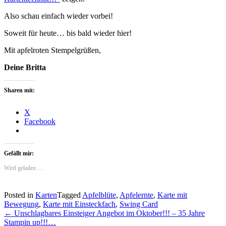
Also schau einfach wieder vorbei!
Soweit für heute… bis bald wieder hier!
Mit apfelroten Stempelgrüßen,
Deine Britta
Sharen mit:
X
Facebook
Gefällt mir:
Wird geladen …
Posted in
Karten
Tagged
Apfelblüte
,
Apfelernte
,
Karte mit
Bewegung
,
Karte mit Einsteckfach
,
Swing Card
Post
←
Unschlagbares Einsteiger Angebot im Oktober!!! – 35 Jahre
Stampin up!!!…
navigation