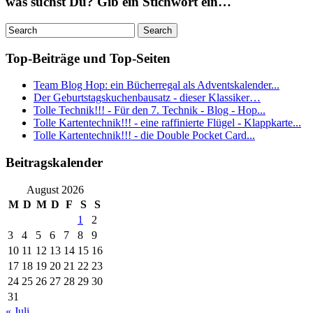
was suchst Du? Gib ein Stichwort ein…
Top-Beiträge und Top-Seiten
Team Blog Hop: ein Bücherregal als Adventskalender...
Der Geburtstagskuchenbausatz - dieser Klassiker…
Tolle Technik!!! - Für den 7. Technik - Blog - Hop...
Tolle Kartentechnik!!! - eine raffinierte Flügel - Klappkarte...
Tolle Kartentechnik!!! - die Double Pocket Card...
Beitragskalender
August 2026
M
D
M
D
F
S
S
1
2
3
4
5
6
7
8
9
10
11
12
13
14
15
16
17
18
19
20
21
22
23
24
25
26
27
28
29
30
31
« Juli