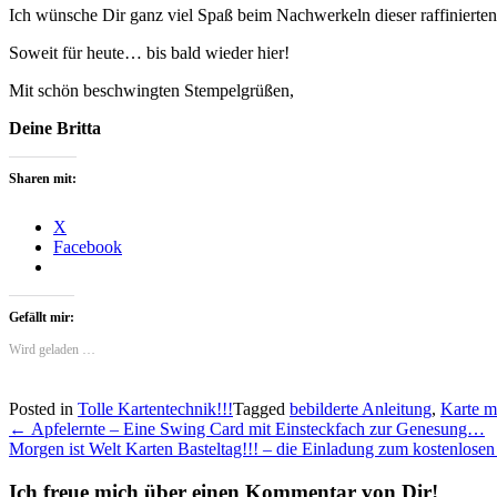
Ich wünsche Dir ganz viel Spaß beim Nachwerkeln dieser raffinierten
Soweit für heute… bis bald wieder hier!
Mit schön beschwingten Stempelgrüßen,
Deine Britta
Sharen mit:
X
Facebook
Gefällt mir:
Wird geladen …
Posted in
Tolle Kartentechnik!!!
Tagged
bebilderte Anleitung
,
Karte m
Post
←
Apfelernte – Eine Swing Card mit Einsteckfach zur Genesung…
Morgen ist Welt Karten Basteltag!!! – die Einladung zum kostenlose
navigation
Ich freue mich über einen Kommentar von Dir!