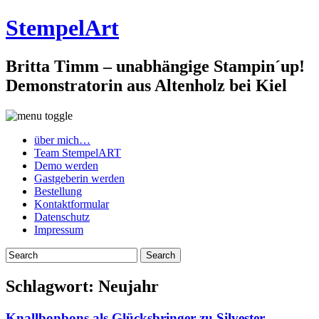
StempelArt
Britta Timm – unabhängige Stampin´up!
Demonstratorin aus Altenholz bei Kiel
über mich…
Team StempelART
Demo werden
Gastgeberin werden
Bestellung
Kontaktformular
Datenschutz
Impressum
Schlagwort:
Neujahr
Knallbonbons als Glücksbringer zu Silvester…