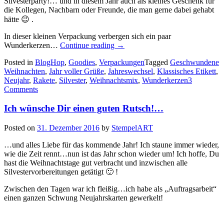
Silvesterparty!… und in diesem Jahr auch als kleines Geschenk für
die Kollegen, Nachbarn oder Freunde, die man gerne dabei gehabt
hätte 😉 .
In dieser kleinen Verpackung verbergen sich ein paar
„Stempelreise
Wunderkerzen…
Continue reading
→
Blogparade
Posted in
BlogHop
,
Goodies
,
Verpackungen
Tagged
Geschwundene
–
Weihnachten
,
Jahr voller Grüße
,
Jahreswechsel
,
Klassisches Etikett
,
Neujahr…“
Neujahr
,
Rakete
,
Silvester
,
Weihnachtsmix
,
Wunderkerzen
3
Comments
Ich wünsche Dir einen guten Rutsch!…
Posted on
31. Dezember 2016
by
StempelART
…und alles Liebe für das kommende Jahr! Ich staune immer wieder,
wie die Zeit rennt…nun ist das Jahr schon wieder um! Ich hoffe, Du
hast die Weihnachtstage gut verbracht und inzwischen alle
Silvestervorbereitungen getätigt 🙂 !
Zwischen den Tagen war ich fleißig…ich habe als „Auftragsarbeit“
einen ganzen Schwung Neujahrskarten gewerkelt!