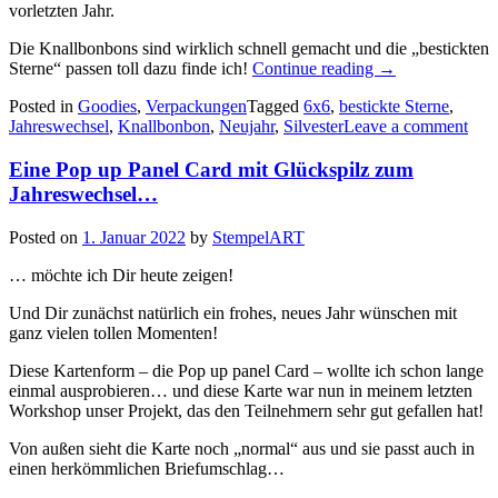
vorletzten Jahr.
Die Knallbonbons sind wirklich schnell gemacht und die „bestickten
„Knallbonbons
Sterne“ passen toll dazu finde ich!
Continue reading
→
als
Posted in
Goodies
,
Verpackungen
Tagged
6x6
,
bestickte Sterne
,
Glücksbringer
Jahreswechsel
,
Knallbonbon
,
Neujahr
,
Silvester
Leave a comment
zu
Silvester…“
Eine Pop up Panel Card mit Glückspilz zum
Jahreswechsel…
Posted on
1. Januar 2022
by
StempelART
… möchte ich Dir heute zeigen!
Und Dir zunächst natürlich ein frohes, neues Jahr wünschen mit
ganz vielen tollen Momenten!
Diese Kartenform – die Pop up panel Card – wollte ich schon lange
einmal ausprobieren… und diese Karte war nun in meinem letzten
Workshop unser Projekt, das den Teilnehmern sehr gut gefallen hat!
Von außen sieht die Karte noch „normal“ aus und sie passt auch in
einen herkömmlichen Briefumschlag…