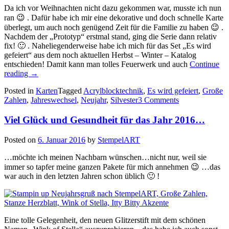
Da ich vor Weihnachten nicht dazu gekommen war, musste ich nun
ran 😉 . Dafür habe ich mir eine dekorative und doch schnelle Karte
überlegt, um auch noch genügend Zeit für die Familie zu haben 😉 .
Nachdem der „Prototyp“ erstmal stand, ging die Serie dann relativ
fix! 🙂 . Naheliegenderweise habe ich mich für das Set „Es wird
gefeiert“ aus dem noch aktuellen Herbst – Winter – Katalog
entschieden! Damit kann man tolles Feuerwerk und auch
Continue
„Ich
reading
→
wünsche
Posted in
Karten
Tagged
Acrylblocktechnik
,
Es wird gefeiert
,
Große
Dir
Zahlen
,
Jahreswechsel
,
Neujahr
,
Silvester
3 Comments
einen
guten
Viel Glück und Gesundheit für das Jahr 2016…
Rutsch!…“
Posted on
6. Januar 2016
by
StempelART
…möchte ich meinen Nachbarn wünschen…nicht nur, weil sie
immer so tapfer meine ganzen Pakete für mich annehmen 😉 …das
war auch in den letzten Jahren schon üblich 🙂 !
Eine tolle Gelegenheit, den neuen Glitzerstift mit dem schönen