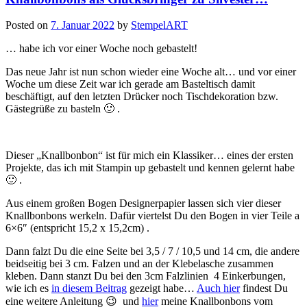
Posted on
7. Januar 2022
by
StempelART
… habe ich vor einer Woche noch gebastelt!
Das neue Jahr ist nun schon wieder eine Woche alt… und vor einer
Woche um diese Zeit war ich gerade am Basteltisch damit
beschäftigt, auf den letzten Drücker noch Tischdekoration bzw.
Gästegrüße zu basteln 🙂 .
Dieser „Knallbonbon“ ist für mich ein Klassiker… eines der ersten
Projekte, das ich mit Stampin up gebastelt und kennen gelernt habe
🙂 .
Aus einem großen Bogen Designerpapier lassen sich vier dieser
Knallbonbons werkeln. Dafür viertelst Du den Bogen in vier Teile a
6×6″ (entspricht 15,2 x 15,2cm) .
Dann falzt Du die eine Seite bei 3,5 / 7 / 10,5 und 14 cm, die andere
beidseitig bei 3 cm. Falzen und an der Klebelasche zusammen
kleben. Dann stanzt Du bei den 3cm Falzlinien 4 Einkerbungen,
wie ich es
in diesem Beitrag
gezeigt habe…
Auch hier
findest Du
eine weitere Anleitung 😉 und
hier
meine Knallbonbons vom