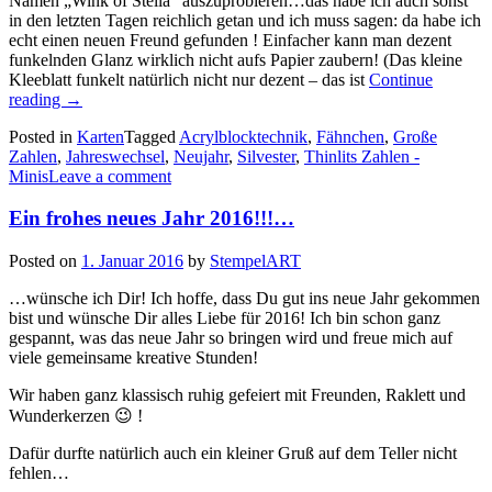
Namen „Wink of Stella“ auszuprobieren…das habe ich auch sonst
in den letzten Tagen reichlich getan und ich muss sagen: da habe ich
echt einen neuen Freund gefunden ! Einfacher kann man dezent
funkelnden Glanz wirklich nicht aufs Papier zaubern! (Das kleine
Kleeblatt funkelt natürlich nicht nur dezent – das ist
Continue
„Viel
reading
→
Glück
Posted in
Karten
Tagged
Acrylblocktechnik
,
Fähnchen
,
Große
und
Zahlen
,
Jahreswechsel
,
Neujahr
,
Silvester
,
Thinlits Zahlen -
Gesundheit
Minis
Leave a comment
für
das
Ein frohes neues Jahr 2016!!!…
Jahr
2016…“
Posted on
1. Januar 2016
by
StempelART
…wünsche ich Dir! Ich hoffe, dass Du gut ins neue Jahr gekommen
bist und wünsche Dir alles Liebe für 2016! Ich bin schon ganz
gespannt, was das neue Jahr so bringen wird und freue mich auf
viele gemeinsame kreative Stunden!
Wir haben ganz klassisch ruhig gefeiert mit Freunden, Raklett und
Wunderkerzen 😉 !
Dafür durfte natürlich auch ein kleiner Gruß auf dem Teller nicht
fehlen…