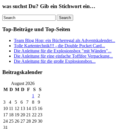
was suchst Du? Gib ein Stichwort ein…
Top-Beiträge und Top-Seiten
Team Blog Hop: ein Bücherregal als Adventskalender...
Tolle Kartentechnik!!! - die Double Pocket Card...
Die Anleitung für die Explosionsbox "mit Wänden"...
Die Anleitung für eine einfache Toffifee Verpackung...
Die Anleitung für die große Explosionsbox...
Beitragskalender
August 2026
M
D
M
D
F
S
S
1
2
3
4
5
6
7
8
9
10
11
12
13
14
15
16
17
18
19
20
21
22
23
24
25
26
27
28
29
30
31