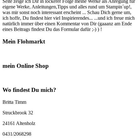
Seite zeige ich Dir in lockerer Folge meine Werke als Anregung für
eigene Werke, Anleitungen,Tipps und alles rund um Stampin´up!,
was mir sonst noch interessant erscheint ... Schau Dich gerne um,
ich hoffe, Du findest hier viel Inspirierendes... ...und ich freue mich
natürlich immer über einen Kommentar von Dir (gaaanz am Ende
eines Beitrags findest Du das Formular dafür ;-) ) !
Mein Flohmarkt
mein Online Shop
Wo findest Du mich?
Britta Timm
Struckbrook 32
24161 Altenholz
0431/2068298