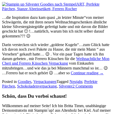
…die Inspiration dazu kam quasi „in letzter Minute“von meiner
Schwägerin, die mit ihren neuen Weihnachtsgeschenken ähnliche
kleine Silvestergästegrüße gefertigt hatte und mir davon die Bilder
geschickt hat 🙂 !…natürlich, warum bin ich nicht selber darauf
gekommen??? 😉
Darin verstecken sich wieder „goldene Kugeln“…zum Glück hatte
ich davon noch zwei Pakete zu Hause, die mir mein Mann “ aus
Versehen“ gekauft hatte… 😉 . Vor ein paar Tagen hatte ich ihn
darum gebeten , mir Ferrero Küsschen für die
Weihnachtliche Mon
Cheri und Ferrero Küsschen Verpackung
vom Einkaufen
mitzubringen…und wie das ja bei Männern manchmal so ist… 😉
„Ein
…Ferrero hat er noch gehört 😉 …aber so
Continue reading
→
frohes
Posted in
Goodies
,
Verpackungen
Tagged
Neujahr
,
Perfekte
neues
Pärchen
,
Schokoladenverpackung
,
Silvester
2 Comments
Jahr
2016!!!
Schön, dass Du vorbei schaust!
Willkommen auf meiner Seite! Ich bin Britta Timm, unabhängige
Demonstratorin mit Stampin´up! aus Altenholz bei Kiel. Auf meiner