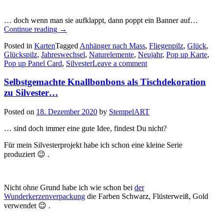
… doch wenn man sie aufklappt, dann poppt ein Banner auf…
„Eine
Continue reading
→
Pop
Posted in
Karten
Tagged
Anhänger nach Mass
,
Fliegenpilz
,
Glück
,
up
Glückspilz
,
Jahreswechsel
,
Naturelemente
,
Neujahr
,
Pop up Karte
,
Panel
Pop up Panel Card
,
Silvester
Leave a comment
Card
mit
Selbstgemachte Knallbonbons als Tischdekoration
Glückspilz
zum
zu Silvester…
Jahreswechsel…“
Posted on
18. Dezember 2020
by
StempelART
… sind doch immer eine gute Idee, findest Du nicht?
Für mein Silvesterprojekt habe ich schon eine kleine Serie
produziert 😉 .
Nicht ohne Grund habe ich wie schon bei
der
Wunderkerzenverpackung
die Farben Schwarz, Flüsterweiß, Gold
verwendet 😉 .