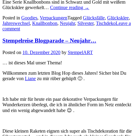
Eine Serie Knallbonbons sind in Schwarz und Gold mit weißem
„Selbstgemachte
Glücksklee gewerkelt…
Continue reading
→
Knallbonbons
Posted in
Goodies
,
Verpackungen
Tagged
Glücksfälle
,
Glücksklee
,
als
Jahreswechsel
,
Knallbonbon
,
Neujahr
,
Silvester
,
Tischdeko
Leave a
Tischdekoration
comment
zu
Silvester…“
Stempelreise Blogparade – Neujahr…
Posted on
10. Dezember 2020
by
StempelART
… ist dieses Mal unser Thema!
Willkommen zum letzten Blog Hop dieses Jahres! Sicher bist Du
gerade von
Liane
zu mir rüber gehüpft 🙂 .
Ich habe mir für heute ein paar dekorative Verpackungen für
Wunderkerzen überlegt, die ich in ähnlicher Form im Netz entdeckt
und ein wenig abgewandelt habe 😉 .
Diese kleinen Raketen eignen sich super als Tischdekoration für die