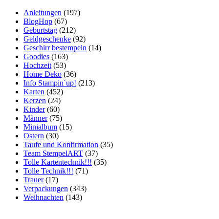
Anleitungen
(197)
BlogHop
(67)
Geburtstag
(212)
Geldgeschenke
(92)
Geschirr bestempeln
(14)
Goodies
(163)
Hochzeit
(53)
Home Deko
(36)
Info Stampin´up!
(213)
Karten
(452)
Kerzen
(24)
Kinder
(60)
Männer
(75)
Minialbum
(15)
Ostern
(30)
Taufe und Konfirmation
(35)
Team StempelART
(37)
Tolle Kartentechnik!!!
(35)
Tolle Technik!!!
(71)
Trauer
(17)
Verpackungen
(343)
Weihnachten
(143)