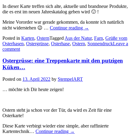
In dieser Karte treffen sich alte, aktuelle und brandneue Produkte,
die es erst im neuen Jahreskatalog geben wird 🙂 !
Meine Vororder war gerade gekommen, da konnte ich natürlich
„Ostergrüße
nicht widerstehen 😉 …
Continue reading
→
vom
Posted in
Karten
,
Ostern
Tagged
Aus der Natur
Osterhasen
,
Farn
,
Grüße vom
Osterhasen
,
Ostergrüsse
,
Osterhase
,
Ostern
–
,
Sonnendruck
Leave a
comment
noch
eine
Treppenkarte
Ostergrüsse: eine Treppenkarte mit den putzigen
zu
Küken…
Ostern…“
Posted on
13. April 2022
by
StempelART
… möchte ich Dir heute zeigen!
Ostern steht ja schon vor der Tür, da wird es Zeit für eine
Osterkarte!
Diese Karte verbirgt wieder eine simple, aber raffinierte
„Ostergrüsse:
Kartentechnik…
Continue reading
→