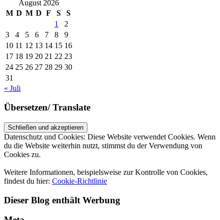
August 2026
M
D
M
D
F
S
S
1
2
3
4
5
6
7
8
9
10
11
12
13
14
15
16
17
18
19
20
21
22
23
24
25
26
27
28
29
30
31
« Juli
Übersetzen/ Translate
Datenschutz und Cookies: Diese Website verwendet Cookies. Wenn
du die Website weiterhin nutzt, stimmst du der Verwendung von
Cookies zu.
Weitere Informationen, beispielsweise zur Kontrolle von Cookies,
findest du hier:
Cookie-Richtlinie
Dieser Blog enthält Werbung
Meta