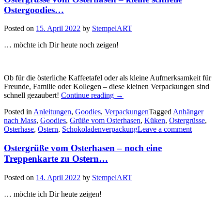
Ostergoodies…
Posted on
15. April 2022
by
StempelART
… möchte ich Dir heute noch zeigen!
Ob für die österliche Kaffeetafel oder als kleine Aufmerksamkeit für
Freunde, Familie oder Kollegen – diese kleinen Verpackungen sind
„Ostergrüsse
schnell gezaubert!
Continue reading
→
vom
Posted in
Anleitungen
,
Goodies
,
Verpackungen
Tagged
Anhänger
Osterhasen
nach Mass
,
Goodies
,
Grüße vom Osterhasen
,
Küken
,
Ostergrüsse
,
–
Osterhase
,
Ostern
,
Schokoladenverpackung
Leave a comment
kleine
schnelle
Ostergrüße vom Osterhasen – noch eine
Ostergoodies…“
Treppenkarte zu Ostern…
Posted on
14. April 2022
by
StempelART
… möchte ich Dir heute zeigen!