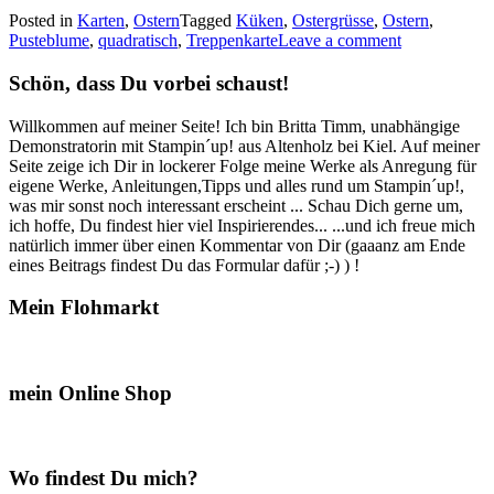
eine
Posted in
Karten
,
Ostern
Tagged
Küken
,
Ostergrüsse
,
Ostern
,
Treppenkarte
Pusteblume
,
quadratisch
,
Treppenkarte
Leave a comment
mit
den
Schön, dass Du vorbei schaust!
putzigen
Küken…“
Willkommen auf meiner Seite! Ich bin Britta Timm, unabhängige
Demonstratorin mit Stampin´up! aus Altenholz bei Kiel. Auf meiner
Seite zeige ich Dir in lockerer Folge meine Werke als Anregung für
eigene Werke, Anleitungen,Tipps und alles rund um Stampin´up!,
was mir sonst noch interessant erscheint ... Schau Dich gerne um,
ich hoffe, Du findest hier viel Inspirierendes... ...und ich freue mich
natürlich immer über einen Kommentar von Dir (gaaanz am Ende
eines Beitrags findest Du das Formular dafür ;-) ) !
Mein Flohmarkt
mein Online Shop
Wo findest Du mich?