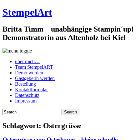
StempelArt
Britta Timm – unabhängige Stampin´up!
Demonstratorin aus Altenholz bei Kiel
über mich…
Team StempelART
Demo werden
Gastgeberin werden
Bestellung
Kontaktformular
Datenschutz
Impressum
Schlagwort:
Ostergrüsse
Ostergrüsse vom Osterhasen – kleine schnelle