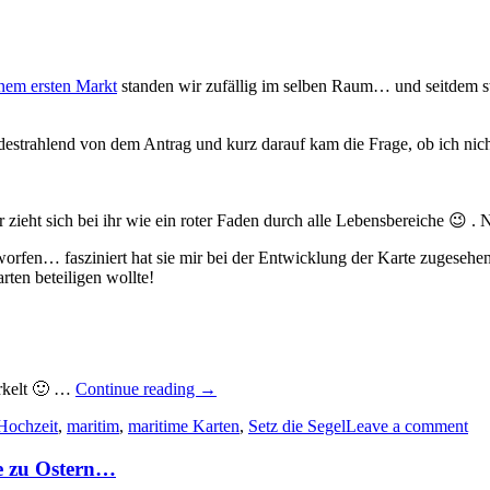
nem ersten Markt
standen wir zufällig im selben Raum… und seitdem s
udestrahlend von dem Antrag und kurz darauf kam die Frage, ob ich nich
 zieht sich bei ihr wie ein roter Faden durch alle Lebensbereiche 😉 .
fen… fasziniert hat sie mir bei der Entwicklung der Karte zugesehen u
rten beteiligen wollte!
„Maritime
erkelt 🙂 …
Continue reading
→
Einladungskarten
Hochzeit
,
maritim
,
maritime Karten
,
Setz die Segel
Leave a comment
zur
Hochzeit…“
e zu Ostern…