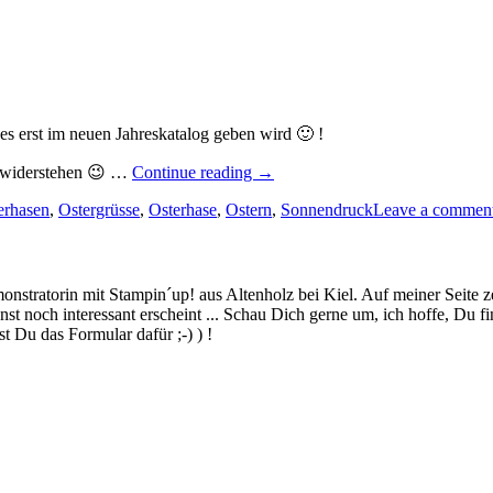
e es erst im neuen Jahreskatalog geben wird 🙂 !
„Ostergrüße
t widerstehen 😉 …
Continue reading
→
vom
erhasen
,
Ostergrüsse
,
Osterhase
,
Ostern
Osterhasen
,
Sonnendruck
Leave a commen
–
noch
eine
Treppenkarte
stratorin mit Stampin´up! aus Altenholz bei Kiel. Auf meiner Seite z
zu
 noch interessant erscheint ... Schau Dich gerne um, ich hoffe, Du finde
Ostern…“
 Du das Formular dafür ;-) ) !