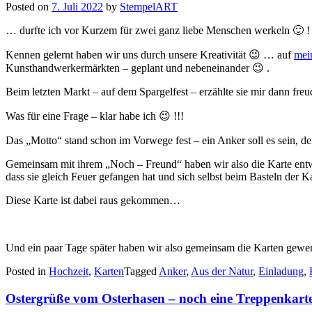
Posted on
7. Juli 2022
by
StempelART
… durfte ich vor Kurzem für zwei ganz liebe Menschen werkeln 🙂 !
Kennen gelernt haben wir uns durch unsere Kreativität 😉 … auf
mei
Kunsthandwerkermärkten – geplant und nebeneinander 😉 .
Beim letzten Markt – auf dem Spargelfest – erzählte sie mir dann fre
Was für eine Frage – klar habe ich 😉 !!!
Das „Motto“ stand schon im Vorwege fest – ein Anker soll es sein, der
Gemeinsam mit ihrem „Noch – Freund“ haben wir also die Karte entwor
dass sie gleich Feuer gefangen hat und sich selbst beim Basteln der Ka
Diese Karte ist dabei raus gekommen…
Und ein paar Tage später haben wir also gemeinsam die Karten gew
Posted in
Hochzeit
,
Karten
Tagged
Anker
,
Aus der Natur
,
Einladung
,
Ostergrüße vom Osterhasen – noch eine Treppenkart