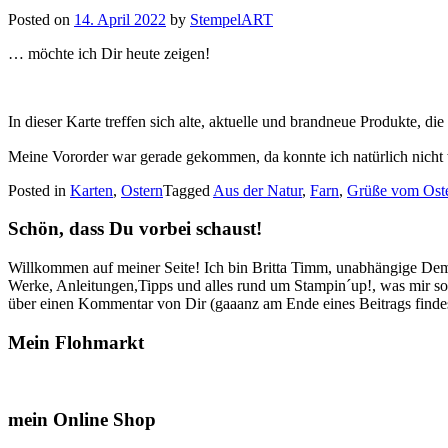
Posted on
14. April 2022
by
StempelART
… möchte ich Dir heute zeigen!
In dieser Karte treffen sich alte, aktuelle und brandneue Produkte, di
Meine Vororder war gerade gekommen, da konnte ich natürlich nich
Posted in
Karten
,
Ostern
Tagged
Aus der Natur
,
Farn
,
Grüße vom Ost
Schön, dass Du vorbei schaust!
Willkommen auf meiner Seite! Ich bin Britta Timm, unabhängige Demon
Werke, Anleitungen,Tipps und alles rund um Stampin´up!, was mir sonst
über einen Kommentar von Dir (gaaanz am Ende eines Beitrags findest
Mein Flohmarkt
mein Online Shop