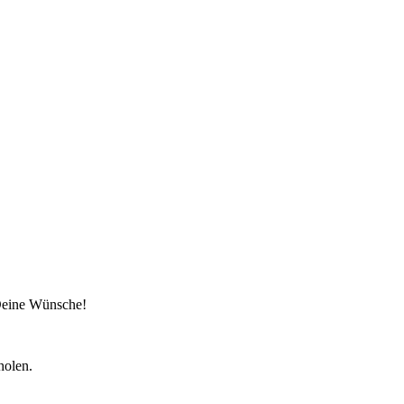
 Deine Wünsche!
holen.