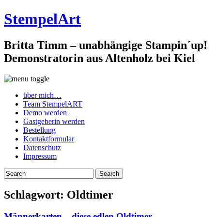
StempelArt
Britta Timm – unabhängige Stampin´up!
Demonstratorin aus Altenholz bei Kiel
über mich…
Team StempelART
Demo werden
Gastgeberin werden
Bestellung
Kontaktformular
Datenschutz
Impressum
Schlagwort:
Oldtimer
Männerkarten – diese edlen Oldtimer…