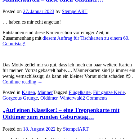
Posted on
27. Januar 2023
by
StempelART
… haben es mir echt angetan!
Entstanden sind diese Karten schon vor einiger Zeit, in
Zusammenhang mit
diesem Auftrag für Tischkarten zu einem 60.
Geburtstag!
Das Motiv gefiel mir so gut, dass ich noch ein paar weitere Karten
für meinen Vorrat gebastelt habe…. Männerkarten sind ja immer ein
wenig vernachlässigt, da kann ein kleiner Vorrat nicht schaden 😉 .
„Männerkarten
Continue reading
→
–
Posted in
Karten
,
Männer
Tagged
Flügelkarte
,
Für ganze Kerle
,
diese
Gorgeous Grunge
,
Oldtimer
,
Winterwald
2 Comments
edlen
Oldtimer…“
„Auf einen Klassiker! – eine Treppenkarte mit
Oldtimer zum runden Geburtstag…
Posted on
18. August 2022
by
StempelART