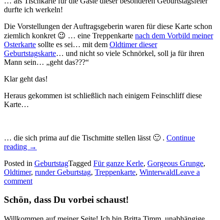
… als Tischkarte für die Gäste dieser besonderen Geburtstagsfeier
durfte ich werkeln!
Die Vorstellungen der Auftragsgeberin waren für diese Karte schon
ziemlich konkret 😉 … eine Treppenkarte
nach dem Vorbild meiner
Osterkarte
sollte es sei… mit dem
Oldtimer dieser
Geburtstagskarte
… und nicht so viele Schnörkel, soll ja für ihren
Mann sein… „geht das???“
Klar geht das!
Heraus gekommen ist schließlich nach einigem Feinschliff diese
Karte…
… die sich prima auf die Tischmitte stellen lässt 🙂 .
Continue
„„Auf
reading
→
einen
Posted in
Geburtstag
Tagged
Für ganze Kerle
,
Gorgeous Grunge
,
Klassiker!
Oldtimer
,
runder Geburtstag
,
Treppenkarte
,
Winterwald
Leave a
–
comment
eine
Treppenkarte
Schön, dass Du vorbei schaust!
mit
Oldtimer
zum
Willkommen auf meiner Seite! Ich bin Britta Timm, unabhängige