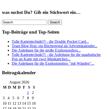
was suchst Du? Gib ein Stichwort ein…
Top-Beiträge und Top-Seiten
Tolle Kartentechnik!!! - die Double Pocket Card...
Team Blog Hop: ein Bücherregal als Adventskalender...
Die Anleitung für die große Explosionsbox...
Tolle Kartentechnik!!! - die Anleitung für die quadratische
Pop up Karte mit zwei Minikärtchen...
Die Anleitung für die Explosionsbox "mit Wänden"...
Beitragskalender
August 2026
M
D
M
D
F
S
S
1
2
3
4
5
6
7
8
9
10
11
12
13
14
15
16
17
18
19
20
21
22
23