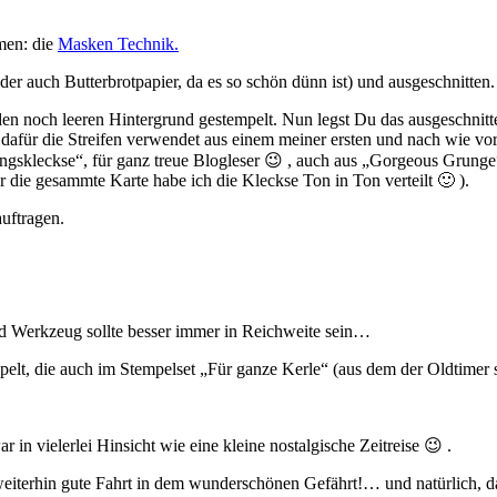
mmen: die
Masken Technik.
er auch Butterbrotpapier, da es so schön dünn ist) und ausgeschnitten.
 den noch leeren Hintergrund gestempelt. Nun legst Du das ausgeschnit
afür die Streifen verwendet aus einem meiner ersten und nach wie vo
gskleckse“, für ganz treue Blogleser 😉 , auch aus „Gorgeous Grunge“)
 die gesammte Karte habe ich die Kleckse Ton in Ton verteilt 🙂 ).
uftragen.
Und Werkzeug sollte besser immer in Reichweite sein…
elt, die auch im Stempelset „Für ganze Kerle“ (aus dem der Oldtimer s
 in vielerlei Hinsicht wie eine kleine nostalgische Zeitreise 😉 .
terhin gute Fahrt in dem wunderschönen Gefährt!… und natürlich, das