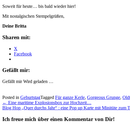
Soweit für heute… bis bald wieder hier!
Mit nostalgischen Stempelgrüßen,
Deine Britta
Sharen mit:
X
Facebook
Gefällt mir:
Gefällt mir
Wird geladen …
Posted in
Geburtstag
Tagged
Für ganze Kerle
,
Gorgeous Grunge
,
Old
Post
←
Eine maritime Explosionsbox zur Hochzeit…
Blog Hop „Quer durchs Jahr“ : eine Pop up Karte mit Minitüte zu
navigation
Ich freue mich über einen Kommentar von Dir!