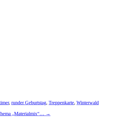
timer
,
runder Geburtstag
,
Treppenkarte
,
Winterwald
m Thema „Materialmix“…
→