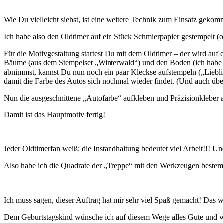
Wie Du vielleicht siehst, ist eine weitere Technik zum Einsatz geko
Ich habe also den Oldtimer auf ein Stück Schmierpapier gestempelt (od
Für die Motivgestaltung startest Du mit dem Oldtimer – der wird auf
Bäume (aus dem Stempelset „Winterwald“) und den Boden (ich habe d
abnimmst, kannst Du nun noch ein paar Kleckse aufstempeln („Lieblin
damit die Farbe des Autos sich nochmal wieder findet. (Und auch über
Nun die ausgeschnittene „Autofarbe“ aufkleben und Präzisionkleber a
Damit ist das Hauptmotiv fertig!
Jeder Oldtimerfan weiß: die Instandhaltung bedeutet viel Arbeit!!! 
Also habe ich die Quadrate der „Treppe“ mit den Werkzeugen bestemp
Ich muss sagen, dieser Auftrag hat mir sehr viel Spaß gemacht! Das war
Dem Geburtstagskind wünsche ich auf diesem Wege alles Gute und wei