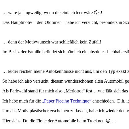
… wäre ja langweilig, wenn die einfach leer wäre 🙂 .!
Das Hauptmotiv – den Oldtimer – habe ich versucht, besonders in S
… denn der Motivwunsch war schließlich kein Zufall!
Im Besitz der Familie befindet sich nämlich ein absolutes Liebhaberst
… leider reichen meine Autokenntnisse nicht aus, um den Typ exakt z
So habe ich also versucht, diesem wunderschönen alten Automobil g
Als Farbwahl stand für mich also „Merlotrot“ fest… wie läßt sich das
Ich habe mich für die
„Paper Piecing Technique“
entschieden. D.h. ic
Um das Motiv plastischer erscheinen zu lassen, habe ich wieder den 
Hier siehst Du die Flotte der Automobile beim Trocknen 😉 …