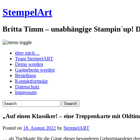
StempelArt
Britta Timm – unabhängige Stampin´up! De
über mich…
Team StempelART
Demo werden
Gastgeberin werden
Bestellung
Kontaktformular
Datenschutz
Impressum
„Auf einen Klassiker! – eine Treppenkarte mit Oldt
Posted on
18. August 2022
by
StempelART
… als Tischkarte für die Gäste dieser besonderen Geburtstagsfeier dur