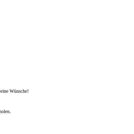
 Deine Wünsche!
holen.