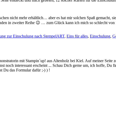
Seite entdeckt und mich gebeten, 12 solcher Karten für die Einschulung
schen nicht mehr erhältlich… aber es hat mir solchen Spaß gemacht, si
nden in zweiter Reihe 😉 … zum Glück kann ich mich so schlecht von 
ung zur Einschulung nach StempelART
,
Eins für alles
,
Einschulung
,
G
stratorin mit Stampin´up! aus Altenholz bei Kiel. Auf meiner Seite z
 noch interessant erscheint ... Schau Dich gerne um, ich hoffe, Du finde
 Du das Formular dafür ;-) ) !