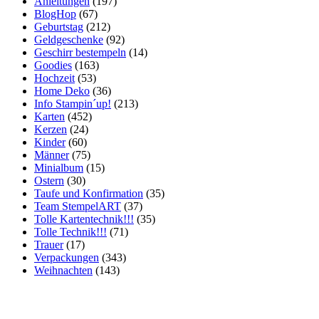
Anleitungen
(197)
BlogHop
(67)
Geburtstag
(212)
Geldgeschenke
(92)
Geschirr bestempeln
(14)
Goodies
(163)
Hochzeit
(53)
Home Deko
(36)
Info Stampin´up!
(213)
Karten
(452)
Kerzen
(24)
Kinder
(60)
Männer
(75)
Minialbum
(15)
Ostern
(30)
Taufe und Konfirmation
(35)
Team StempelART
(37)
Tolle Kartentechnik!!!
(35)
Tolle Technik!!!
(71)
Trauer
(17)
Verpackungen
(343)
Weihnachten
(143)