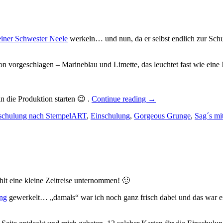
einer Schwester Neele
werkeln… und nun, da er selbst endlich zur Schul
n vorgeschlagen – Marineblau und Limette, das leuchtet fast wie eine
„ABC
n die Produktion starten 😉 .
Continue reading
→
–
nschulung nach StempelART
,
Einschulung
,
Gorgeous Grunge
ein
,
Sag´s mi
paar
Karten
zur
Einschulung…“
hlt eine kleine Zeitreise unternommen! 🙂
ung
gewerkelt… „damals“ war ich noch ganz frisch dabei und das war ein