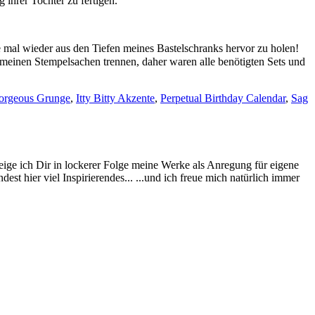
 ihrer Tochter zu fertigen.
e mal wieder aus den Tiefen meines Bastelschranks hervor zu holen!
meinen Stempelsachen trennen, daher waren alle benötigten Sets und
orgeous Grunge
,
Itty Bitty Akzente
,
Perpetual Birthday Calendar
,
Sag
eige ich Dir in lockerer Folge meine Werke als Anregung für eigene
st hier viel Inspirierendes... ...und ich freue mich natürlich immer