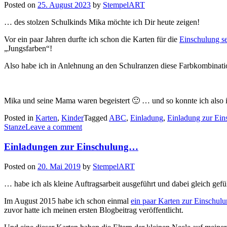
Posted on
25. August 2023
by
StempelART
… des stolzen Schulkinds Mika möchte ich Dir heute zeigen!
Vor ein paar Jahren durfte ich schon die Karten für die
Einschulung s
„Jungsfarben“!
Also habe ich in Anlehnung an den Schulranzen diese Farbkombinatio
Mika und seine Mama waren begeistert 🙂 … und so konnte ich also i
Posted in
Karten
,
Kinder
Tagged
ABC
,
Einladung
,
Einladung zur Ei
Stanze
Leave a comment
Einladungen zur Einschulung…
Posted on
20. Mai 2019
by
StempelART
… habe ich als kleine Auftragsarbeit ausgeführt und dabei gleich gefü
Im August 2015 habe ich schon einmal
ein paar Karten zur Einschul
zuvor hatte ich meinen ersten Blogbeitrag veröffentlicht.