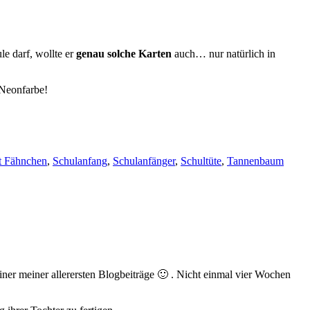
e darf, wollte er
genau solche Karten
auch… nur natürlich in
 Neonfarbe!
t Fähnchen
,
Schulanfang
,
Schulanfänger
,
Schultüte
,
Tannenbaum
er meiner allerersten Blogbeiträge 🙂 . Nicht einmal vier Wochen