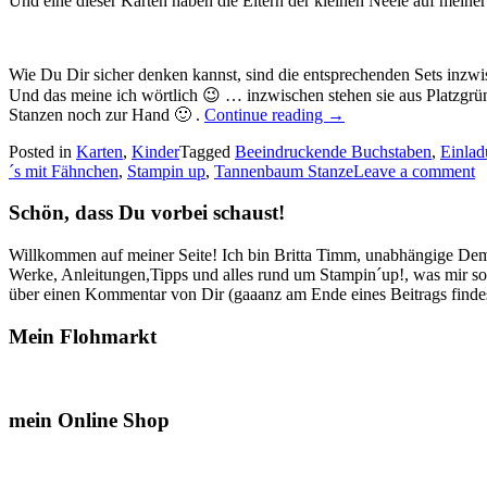
Und eine dieser Karten haben die Eltern der kleinen Neele auf meiner 
Wie Du Dir sicher denken kannst, sind die entsprechenden Sets inzwi
Und das meine ich wörtlich 😉 … inzwischen stehen sie aus Platzgrü
„Einladungen
Stanzen noch zur Hand 🙂 .
Continue reading
→
zur
Posted in
Karten
,
Kinder
Tagged
Beeindruckende Buchstaben
,
Einlad
Einschulung…“
´s mit Fähnchen
,
Stampin up
,
Tannenbaum Stanze
Leave a comment
Schön, dass Du vorbei schaust!
Willkommen auf meiner Seite! Ich bin Britta Timm, unabhängige Demon
Werke, Anleitungen,Tipps und alles rund um Stampin´up!, was mir sonst
über einen Kommentar von Dir (gaaanz am Ende eines Beitrags findest
Mein Flohmarkt
mein Online Shop