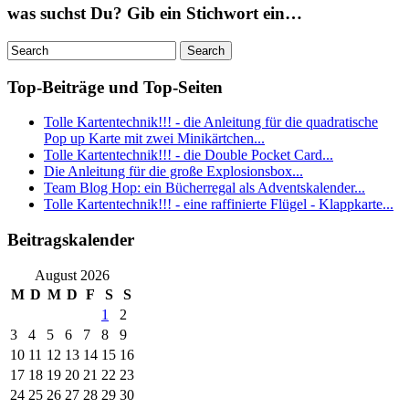
was suchst Du? Gib ein Stichwort ein…
Top-Beiträge und Top-Seiten
Tolle Kartentechnik!!! - die Anleitung für die quadratische
Pop up Karte mit zwei Minikärtchen...
Tolle Kartentechnik!!! - die Double Pocket Card...
Die Anleitung für die große Explosionsbox...
Team Blog Hop: ein Bücherregal als Adventskalender...
Tolle Kartentechnik!!! - eine raffinierte Flügel - Klappkarte...
Beitragskalender
August 2026
M
D
M
D
F
S
S
1
2
3
4
5
6
7
8
9
10
11
12
13
14
15
16
17
18
19
20
21
22
23
24
25
26
27
28
29
30