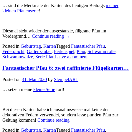
… sind die Merkmale der Karten des heutigen Beitrags
meiner
kleinen Pfauenserie
!
Diesmal steht wieder der ausgestanzte, filigrane Pfau im
„Fantastischer
Vordergrund…
Continue reading
→
Pfau
Posted in
Geburtstag
,
Karten
Tagged
Fantastischer Pfau
,
7:
Federpracht
,
Gartenzauber
,
Perlenspiel
,
Pfau
,
Schwammrolle
,
klassisch
Schwammwalze
,
Serie Pfau
Leave a comment
geprägte
Hintergründe
Fantastischer Pfau 6: zwei raffinierte Flügelkarten…
und
ein
vielseitiges
Posted on
31. Mai 2020
by
StempelART
Federkleid…“
… setzen meine
kleine Serie
fort!
Bei diesen Karten habe ich ausnahmsweise mal keine der
dekorativen Federn verwendet, sondern lasse pur den Pfau zur
„Fantastischer
Geltung kommen!
Continue reading
→
Pfau
Posted in
Geburtstag
,
Karten
Tagged
Fantastischer Pfau
,
6: