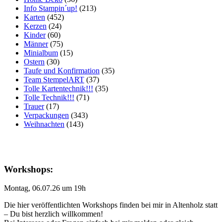
Info Stampin´up!
(213)
Karten
(452)
Kerzen
(24)
Kinder
(60)
Männer
(75)
Minialbum
(15)
Ostern
(30)
Taufe und Konfirmation
(35)
Team StempelART
(37)
Tolle Kartentechnik!!!
(35)
Tolle Technik!!!
(71)
Trauer
(17)
Verpackungen
(343)
Weihnachten
(143)
Workshops:
Montag, 06.07.26 um 19h
Die hier veröffentlichten Workshops finden bei mir in Altenholz statt
– Du bist herzlich willkommen!