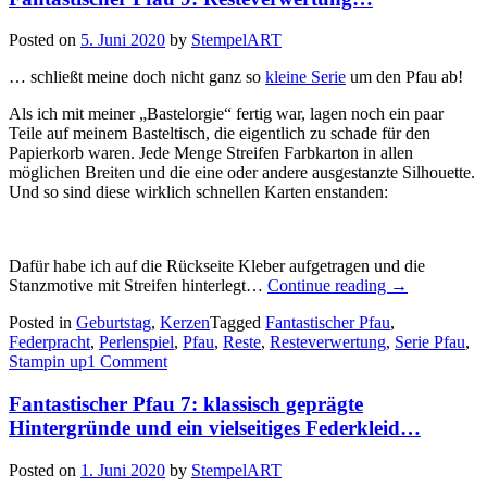
Posted on
5. Juni 2020
by
StempelART
… schließt meine doch nicht ganz so
kleine Serie
um den Pfau ab!
Als ich mit meiner „Bastelorgie“ fertig war, lagen noch ein paar
Teile auf meinem Basteltisch, die eigentlich zu schade für den
Papierkorb waren. Jede Menge Streifen Farbkarton in allen
möglichen Breiten und die eine oder andere ausgestanzte Silhouette.
Und so sind diese wirklich schnellen Karten enstanden:
Dafür habe ich auf die Rückseite Kleber aufgetragen und die
„Fantastischer
Stanzmotive mit Streifen hinterlegt…
Continue reading
→
Pfau
Posted in
Geburtstag
,
Kerzen
Tagged
Fantastischer Pfau
,
9:
Federpracht
,
Perlenspiel
,
Pfau
,
Reste
,
Resteverwertung
,
Serie Pfau
,
Resteverwer
Stampin up
1 Comment
Fantastischer Pfau 7: klassisch geprägte
Hintergründe und ein vielseitiges Federkleid…
Posted on
1. Juni 2020
by
StempelART