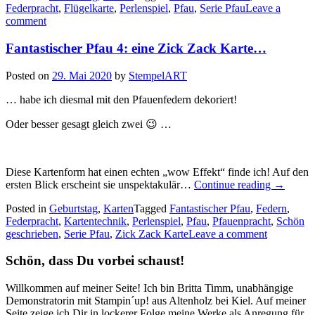
Federpracht
,
Flügelkarte
,
Perlenspiel
,
Pfau
,
Serie Pfau
Leave a
zwei
comment
raffinierte
Flügelkarten…“
Fantastischer Pfau 4: eine Zick Zack Karte…
Posted on
29. Mai 2020
by
StempelART
… habe ich diesmal mit den Pfauenfedern dekoriert!
Oder besser gesagt gleich zwei 😉 …
Diese Kartenform hat einen echten „wow Effekt“ finde ich! Auf den
„Fantasti
ersten Blick erscheint sie unspektakulär…
Continue reading
→
Pfau
Posted in
Geburtstag
,
Karten
Tagged
Fantastischer Pfau
,
Federn
,
4:
Federpracht
,
Kartentechnik
,
Perlenspiel
,
Pfau
,
Pfauenpracht
,
Schön
eine
geschrieben
,
Serie Pfau
,
Zick Zack Karte
Leave a comment
Zick
Zack
Schön, dass Du vorbei schaust!
Karte…“
Willkommen auf meiner Seite! Ich bin Britta Timm, unabhängige
Demonstratorin mit Stampin´up! aus Altenholz bei Kiel. Auf meiner
Seite zeige ich Dir in lockerer Folge meine Werke als Anregung für