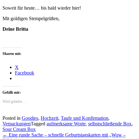
Soweit für heute… bis bald wieder hier!
Mit goldigen Stempelgrüßen,
Deine Britta
Sharen mit:
X
Facebook
Gefällt mir:
Wird geladen …
Posted in
Goodies
,
Hochzeit
,
Taufe und Konfirmation
,
Verpackungen
Tagged
aufmerksame Worte
,
selbstschließende Box
,
Sour Cream Box
Post
←
Eine runde Sache – schnelle Geburtstagskarten mit „Wow –