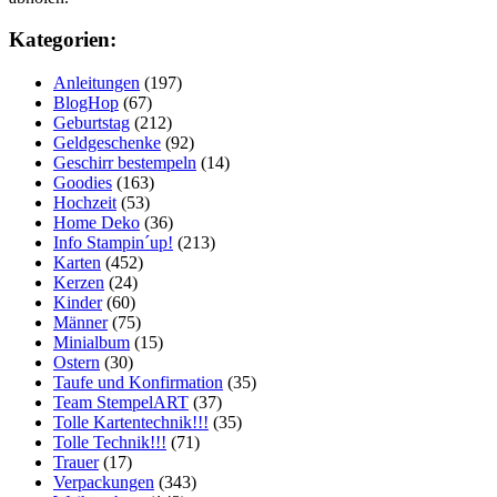
Kategorien:
Anleitungen
(197)
BlogHop
(67)
Geburtstag
(212)
Geldgeschenke
(92)
Geschirr bestempeln
(14)
Goodies
(163)
Hochzeit
(53)
Home Deko
(36)
Info Stampin´up!
(213)
Karten
(452)
Kerzen
(24)
Kinder
(60)
Männer
(75)
Minialbum
(15)
Ostern
(30)
Taufe und Konfirmation
(35)
Team StempelART
(37)
Tolle Kartentechnik!!!
(35)
Tolle Technik!!!
(71)
Trauer
(17)
Verpackungen
(343)