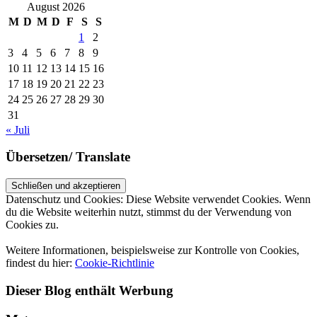
August 2026
M
D
M
D
F
S
S
1
2
3
4
5
6
7
8
9
10
11
12
13
14
15
16
17
18
19
20
21
22
23
24
25
26
27
28
29
30
31
« Juli
Übersetzen/ Translate
Datenschutz und Cookies: Diese Website verwendet Cookies. Wenn
du die Website weiterhin nutzt, stimmst du der Verwendung von
Cookies zu.
Weitere Informationen, beispielsweise zur Kontrolle von Cookies,
findest du hier:
Cookie-Richtlinie
Dieser Blog enthält Werbung