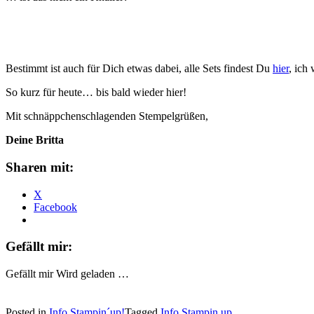
Bestimmt ist auch für Dich etwas dabei, alle Sets findest Du
hier
, ich
So kurz für heute… bis bald wieder hier!
Mit schnäppchenschlagenden Stempelgrüßen,
Deine Britta
Sharen mit:
X
Facebook
Gefällt mir:
Gefällt mir
Wird geladen …
Posted in
Info Stampin´up!
Tagged
Info Stampin up