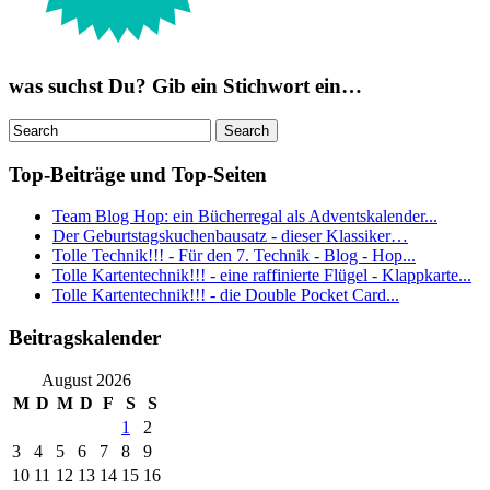
was suchst Du? Gib ein Stichwort ein…
Top-Beiträge und Top-Seiten
Team Blog Hop: ein Bücherregal als Adventskalender...
Der Geburtstagskuchenbausatz - dieser Klassiker…
Tolle Technik!!! - Für den 7. Technik - Blog - Hop...
Tolle Kartentechnik!!! - eine raffinierte Flügel - Klappkarte...
Tolle Kartentechnik!!! - die Double Pocket Card...
Beitragskalender
August 2026
M
D
M
D
F
S
S
1
2
3
4
5
6
7
8
9
10
11
12
13
14
15
16