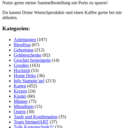
Nutze gerne meine Sammelbestellung um Porto zu sparen!
Du kannst Deine Wunschprodukte und einen Kaffee gerne bei mir
abholen.
Kategorien:
Anleitungen
(197)
BlogHop
(67)
Geburtstag
(212)
Geldgeschenke
(92)
Geschirr bestempeln
(14)
Goodies
(163)
Hochzeit
(53)
Home Deko
(36)
Info Stampin´up!
(213)
Karten
(452)
Kerzen
(24)
Kinder
(60)
Männer
(75)
Minialbum
(15)
Ostern
(30)
Taufe und Konfirmation
(35)
Team StempelART
(37)
Tolle Kartentechnik!!!
(35)