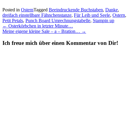
Posted in
Ostern
Tagged
Beeindruckende Buchstaben
,
Danke
,
dreifach einstellbare Fähnchenstanze
,
Für Leib und Seele
,
Ostern
,
Petit Petals
,
Punch Board Umrechnungstabelle
,
Stampin up
Post
←
Osterkörbchen in letzter Minute…
Meine eigene kleine Sale – a – Bration…
→
navigation
Ich freue mich über einen Kommentar von Dir!