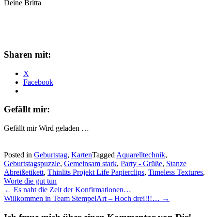
Deine Britta
Sharen mit:
X
Facebook
Gefällt mir:
Gefällt mir
Wird geladen …
Posted in
Geburtstag
,
Karten
Tagged
Aquarelltechnik
,
Geburtstagspuzzle
,
Gemeinsam stark
,
Party - Grüße
,
Stanze
Abreißetikett
,
Thinlits Projekt Life Papierclips
,
Timeless Textures
,
Worte die gut tun
Post
←
Es naht die Zeit der Konfirmationen…
Willkommen in Team StempelArt – Hoch drei!!!…
→
navigation