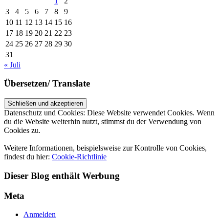
1
2
3
4
5
6
7
8
9
10
11
12
13
14
15
16
17
18
19
20
21
22
23
24
25
26
27
28
29
30
31
« Juli
Übersetzen/ Translate
Datenschutz und Cookies: Diese Website verwendet Cookies. Wenn
du die Website weiterhin nutzt, stimmst du der Verwendung von
Cookies zu.
Weitere Informationen, beispielsweise zur Kontrolle von Cookies,
findest du hier:
Cookie-Richtlinie
Dieser Blog enthält Werbung
Meta
Anmelden