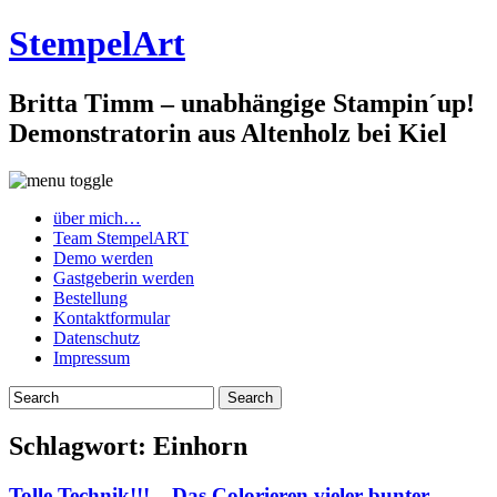
StempelArt
Britta Timm – unabhängige Stampin´up!
Demonstratorin aus Altenholz bei Kiel
über mich…
Team StempelART
Demo werden
Gastgeberin werden
Bestellung
Kontaktformular
Datenschutz
Impressum
Schlagwort:
Einhorn
Tolle Technik!!! – Das Colorieren vieler bunter