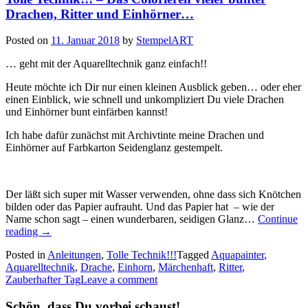
Drachen, Ritter und Einhörner…
Posted on
11. Januar 2018
by
StempelART
… geht mit der Aquarelltechnik ganz einfach!!
Heute möchte ich Dir nur einen kleinen Ausblick geben… oder eher
einen Einblick, wie schnell und unkompliziert Du viele Drachen
und Einhörner bunt einfärben kannst!
Ich habe dafür zunächst mit Archivtinte meine Drachen und
Einhörner auf Farbkarton Seidenglanz gestempelt.
Der läßt sich super mit Wasser verwenden, ohne dass sich Knötchen
bilden oder das Papier aufrauht. Und das Papier hat – wie der
Name schon sagt – einen wunderbaren, seidigen Glanz…
Continue
„Tolle
reading
→
Technik!!!
Posted in
Anleitungen
,
Tolle Technik!!!
Tagged
Aquapainter
,
–
Aquarelltechnik
,
Drache
,
Einhorn
,
Märchenhaft
,
Ritter
,
Das
Zauberhafter Tag
Leave a comment
Colorieren
vieler
Schön, dass Du vorbei schaust!
bunter