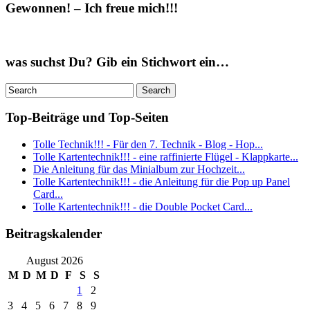
Gewonnen! – Ich freue mich!!!
was suchst Du? Gib ein Stichwort ein…
Top-Beiträge und Top-Seiten
Tolle Technik!!! - Für den 7. Technik - Blog - Hop...
Tolle Kartentechnik!!! - eine raffinierte Flügel - Klappkarte...
Die Anleitung für das Minialbum zur Hochzeit...
Tolle Kartentechnik!!! - die Anleitung für die Pop up Panel
Card...
Tolle Kartentechnik!!! - die Double Pocket Card...
Beitragskalender
August 2026
M
D
M
D
F
S
S
1
2
3
4
5
6
7
8
9