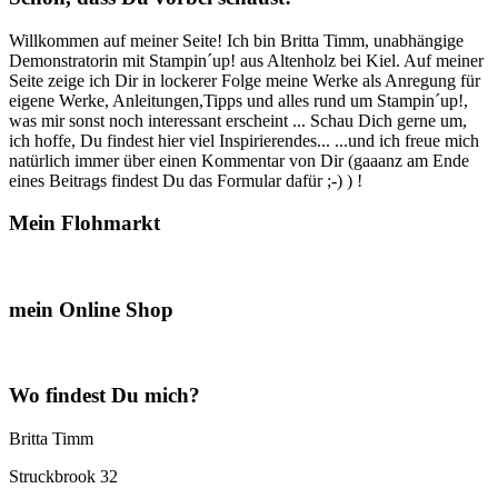
Drachen,
Ritter
Willkommen auf meiner Seite! Ich bin Britta Timm, unabhängige
und
Demonstratorin mit Stampin´up! aus Altenholz bei Kiel. Auf meiner
Einhörner…“
Seite zeige ich Dir in lockerer Folge meine Werke als Anregung für
eigene Werke, Anleitungen,Tipps und alles rund um Stampin´up!,
was mir sonst noch interessant erscheint ... Schau Dich gerne um,
ich hoffe, Du findest hier viel Inspirierendes... ...und ich freue mich
natürlich immer über einen Kommentar von Dir (gaaanz am Ende
eines Beitrags findest Du das Formular dafür ;-) ) !
Mein Flohmarkt
mein Online Shop
Wo findest Du mich?
Britta Timm
Struckbrook 32