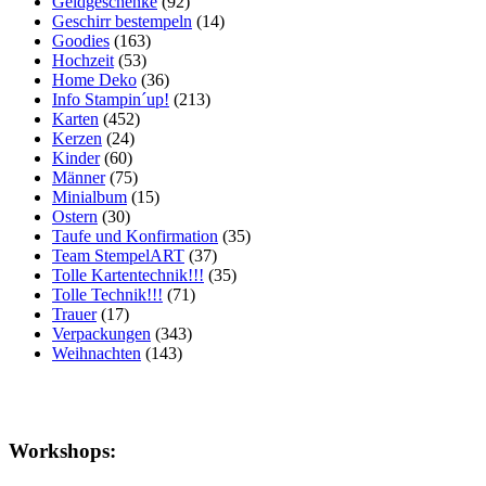
Geldgeschenke
(92)
Geschirr bestempeln
(14)
Goodies
(163)
Hochzeit
(53)
Home Deko
(36)
Info Stampin´up!
(213)
Karten
(452)
Kerzen
(24)
Kinder
(60)
Männer
(75)
Minialbum
(15)
Ostern
(30)
Taufe und Konfirmation
(35)
Team StempelART
(37)
Tolle Kartentechnik!!!
(35)
Tolle Technik!!!
(71)
Trauer
(17)
Verpackungen
(343)
Weihnachten
(143)
Workshops: