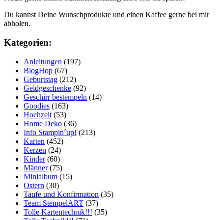
Du kannst Deine Wunschprodukte und einen Kaffee gerne bei mir
abholen.
Kategorien:
Anleitungen
(197)
BlogHop
(67)
Geburtstag
(212)
Geldgeschenke
(92)
Geschirr bestempeln
(14)
Goodies
(163)
Hochzeit
(53)
Home Deko
(36)
Info Stampin´up!
(213)
Karten
(452)
Kerzen
(24)
Kinder
(60)
Männer
(75)
Minialbum
(15)
Ostern
(30)
Taufe und Konfirmation
(35)
Team StempelART
(37)
Tolle Kartentechnik!!!
(35)