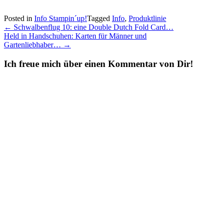
Posted in
Info Stampin´up!
Tagged
Info
,
Produktlinie
Post
←
Schwalbenflug 10: eine Double Dutch Fold Card…
Held in Handschuhen: Karten für Männer und
navigation
Gartenliebhaber…
→
Ich freue mich über einen Kommentar von Dir!