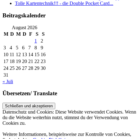
Tolle Kartentechnik!!! - die Double Pocket Card...
Beitragskalender
August 2026
M
D
M
D
F
S
S
1
2
3
4
5
6
7
8
9
10
11
12
13
14
15
16
17
18
19
20
21
22
23
24
25
26
27
28
29
30
31
« Juli
Übersetzen/ Translate
Datenschutz und Cookies: Diese Website verwendet Cookies. Wenn
du die Website weiterhin nutzt, stimmst du der Verwendung von
Cookies zu.
Weitere Informationen, beispielsweise zur Kontrolle von Cookies,