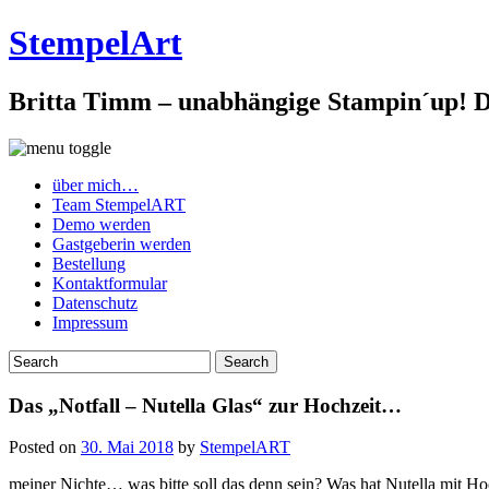
StempelArt
Britta Timm – unabhängige Stampin´up! De
über mich…
Team StempelART
Demo werden
Gastgeberin werden
Bestellung
Kontaktformular
Datenschutz
Impressum
Das „Notfall – Nutella Glas“ zur Hochzeit…
Posted on
30. Mai 2018
by
StempelART
meiner Nichte… was bitte soll das denn sein? Was hat Nutella mit Ho