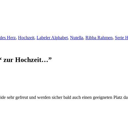
des Herz
,
Hochzeit
,
Labeler Alphabet
,
Nutella
,
Ribba Rahmen
,
Serie 
s“ zur Hochzeit…
”
beide sehr gefreut und werden sicher bald auch einen geeigneten Platz 