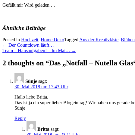
Gefällt mir
Wird geladen …
Ähnliche Beiträge
Posted in
Hochzeit
,
Home Deko
Tagged
Aus der Kreativkiste
,
Blühen
Post
←
Der Countdown läuft…
Team – Hausaufgaben! – Im Mai…
→
navigation
2 thoughts on “
Das „Notfall – Nutella Gla
Sünje
sagt:
30. Mai 2018 um 17:43 Uhr
Hallo liebe Britta,
Das ist ja ein super lieber Blogeintrag! Wir haben uns gerade 
Sünje
Reply
Britta
sagt:
30. Mai 2018 um 23:11 Uhr