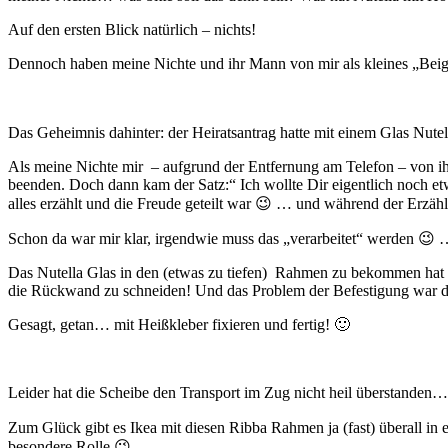
Auf den ersten Blick natürlich – nichts!
Dennoch haben meine Nichte und ihr Mann von mir als kleines „B
Das Geheimnis dahinter: der Heiratsantrag hatte mit einem Glas Nutell
Als meine Nichte mir – aufgrund der Entfernung am Telefon – von ih
beenden. Doch dann kam der Satz:“ Ich wollte Dir eigentlich noch e
alles erzählt und die Freude geteilt war 😉 … und während der Erzäh
Schon da war mir klar, irgendwie muss das „verarbeitet“ werden 😉
Das Nutella Glas in den (etwas zu tiefen) Rahmen zu bekommen hat 
die Rückwand zu schneiden! Und das Problem der Befestigung war da
Gesagt, getan… mit Heißkleber fixieren und fertig! 🙂
Leider hat die Scheibe den Transport im Zug nicht heil überstanden…
Zum Glück gibt es Ikea mit diesen Ribba Rahmen ja (fast) überall in e
besondere Rolle 😉 .