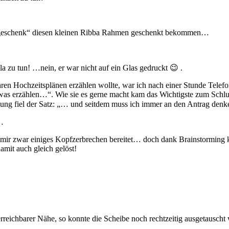
eigeschenk“ diesen kleinen Ribba Rahmen geschenkt bekommen…
a zu tun! …nein, er war nicht auf ein Glas gedruckt 😉 .
ren Hochzeitsplänen erzählen wollte, war ich nach einer Stunde Telef
twas erzählen…“. Wie sie es gerne macht kam das Wichtigste zum Schl
lung fiel der Satz: „… und seitdem muss ich immer an den Antrag denke
 …
mir zwar einiges Kopfzerbrechen bereitet… doch dank Brainstorming k
mit auch gleich gelöst!
rreichbarer Nähe, so konnte die Scheibe noch rechtzeitig ausgetauscht 