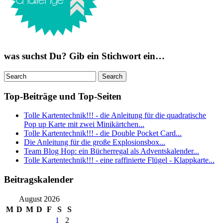
was suchst Du? Gib ein Stichwort ein…
Top-Beiträge und Top-Seiten
Tolle Kartentechnik!!! - die Anleitung für die quadratische
Pop up Karte mit zwei Minikärtchen...
Tolle Kartentechnik!!! - die Double Pocket Card...
Die Anleitung für die große Explosionsbox...
Team Blog Hop: ein Bücherregal als Adventskalender...
Tolle Kartentechnik!!! - eine raffinierte Flügel - Klappkarte...
Beitragskalender
August 2026
M
D
M
D
F
S
S
1
2