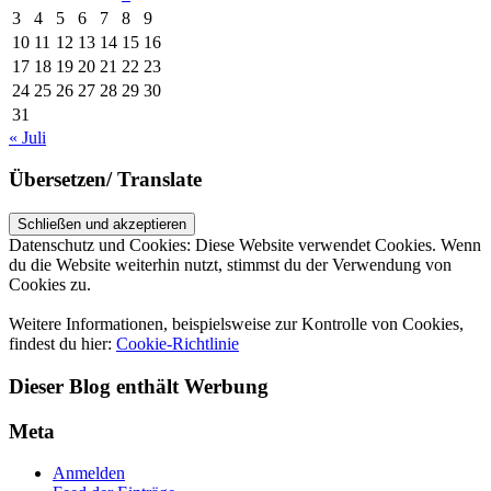
3
4
5
6
7
8
9
10
11
12
13
14
15
16
17
18
19
20
21
22
23
24
25
26
27
28
29
30
31
« Juli
Übersetzen/ Translate
Datenschutz und Cookies: Diese Website verwendet Cookies. Wenn
du die Website weiterhin nutzt, stimmst du der Verwendung von
Cookies zu.
Weitere Informationen, beispielsweise zur Kontrolle von Cookies,
findest du hier:
Cookie-Richtlinie
Dieser Blog enthält Werbung
Meta
Anmelden