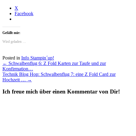
X
Facebook
Gefällt mir:
Wird geladen …
Posted in
Info Stampin´up!
Post
←
Schwalbenflug 6: Z Fold Karten zur Taufe und zur
Konfirmation…
navigation
Technik Blog Hop: Schwalbenflug 7: eine Z Fold Card zur
Hochzeit …
→
Ich freue mich über einen Kommentar von Dir!