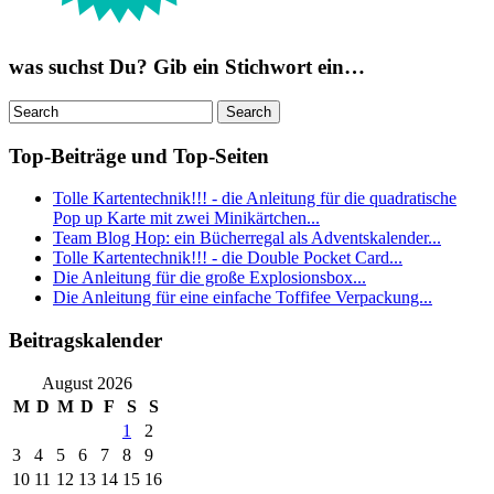
was suchst Du? Gib ein Stichwort ein…
Top-Beiträge und Top-Seiten
Tolle Kartentechnik!!! - die Anleitung für die quadratische
Pop up Karte mit zwei Minikärtchen...
Team Blog Hop: ein Bücherregal als Adventskalender...
Tolle Kartentechnik!!! - die Double Pocket Card...
Die Anleitung für die große Explosionsbox...
Die Anleitung für eine einfache Toffifee Verpackung...
Beitragskalender
August 2026
M
D
M
D
F
S
S
1
2
3
4
5
6
7
8
9
10
11
12
13
14
15
16