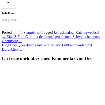
Gefällt mir:
Wird geladen …
Posted in
Info Stampin´up!
Tagged
Jahreskatalog
,
Katalogwechsel
Post
←
Eine Z Fold Card mit den knuffigen kleinen Schweinchen zum
Geburtstag…
navigation
Blog Hop Quer durchs Jahr – raffinierte Luftballonkarten mit
Durchblick…
→
Ich freue mich über einen Kommentar von Dir!