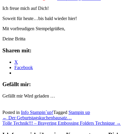
Ich freue mich auf Dich!
Soweit für heute…bis bald wieder hier!
Mit vorfreudigen Stempelgrüßen,
Deine Britta
Sharen mit:
X
Facebook
Gefällt mir:
Gefällt mir
Wird geladen …
Posted in
Info Stampin´up!
Tagged
Stampin up
Post
←
Der Geburtstagskuchenbausatz…
Tolle Technik!!! – Brayering Embossing Folders Technique
→
navigation