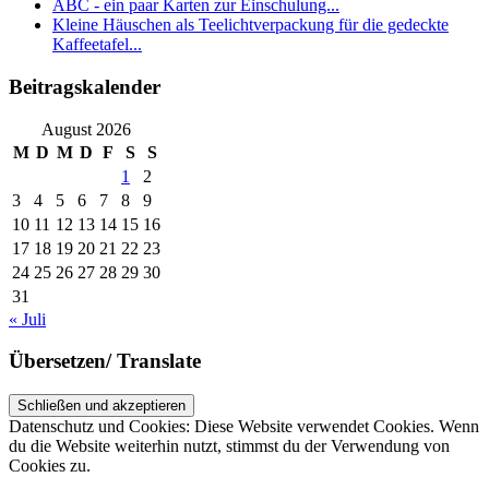
ABC - ein paar Karten zur Einschulung...
Kleine Häuschen als Teelichtverpackung für die gedeckte
Kaffeetafel...
Beitragskalender
August 2026
M
D
M
D
F
S
S
1
2
3
4
5
6
7
8
9
10
11
12
13
14
15
16
17
18
19
20
21
22
23
24
25
26
27
28
29
30
31
« Juli
Übersetzen/ Translate
Datenschutz und Cookies: Diese Website verwendet Cookies. Wenn
du die Website weiterhin nutzt, stimmst du der Verwendung von
Cookies zu.