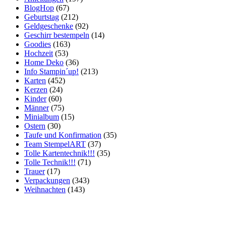
BlogHop
(67)
Geburtstag
(212)
Geldgeschenke
(92)
Geschirr bestempeln
(14)
Goodies
(163)
Hochzeit
(53)
Home Deko
(36)
Info Stampin´up!
(213)
Karten
(452)
Kerzen
(24)
Kinder
(60)
Männer
(75)
Minialbum
(15)
Ostern
(30)
Taufe und Konfirmation
(35)
Team StempelART
(37)
Tolle Kartentechnik!!!
(35)
Tolle Technik!!!
(71)
Trauer
(17)
Verpackungen
(343)
Weihnachten
(143)