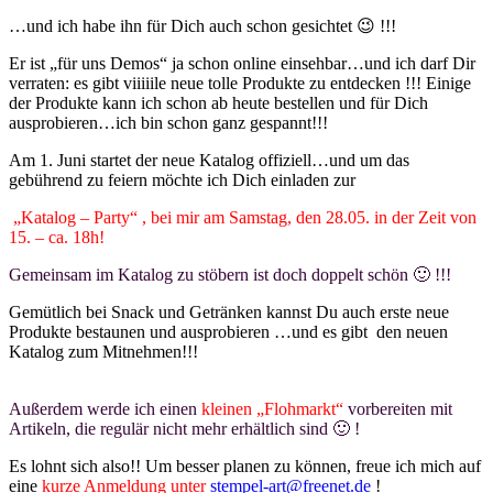
…und ich habe ihn für Dich auch schon gesichtet 😉 !!!
Er ist „für uns Demos“ ja schon online einsehbar…und ich darf Dir
verraten: es gibt viiiiile neue tolle Produkte zu entdecken !!! Einige
der Produkte kann ich schon ab heute bestellen und für Dich
ausprobieren…ich bin schon ganz gespannt!!!
Am 1. Juni startet der neue Katalog offiziell…und um das
gebührend zu feiern möchte ich Dich einladen zur
„Katalog – Party“ , bei mir am Samstag, den 28.05. in der Zeit von
15. – ca. 18h!
Gemeinsam im Katalog zu stöbern ist doch doppelt schön 🙂 !!!
Gemütlich bei Snack und Getränken kannst Du auch erste neue
Produkte bestaunen und ausprobieren …und es gibt den neuen
Katalog zum Mitnehmen!!!
Außerdem werde ich einen
kleinen „Flohmarkt“
vorbereiten mit
Artikeln, die regulär nicht mehr erhältlich sind 🙂 !
Es lohnt sich also!! Um besser planen zu können, freue ich mich auf
eine
kurze Anmeldung unter
stempel-art@freenet.de
!