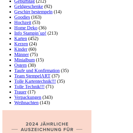
Geburtstag
(212)
Geldgeschenke
(92)
Geschirr bestempeln
(14)
Goodies
(163)
Hochzeit
(53)
Home Deko
(36)
Info Stampin´up!
(213)
Karten
(452)
Kerzen
(24)
Kinder
(60)
Männer
(75)
Minialbum
(15)
Ostern
(30)
Taufe und Konfirmation
(35)
Team StempelART
(37)
Tolle Kartentechnik!!!
(35)
Tolle Technik!!!
(71)
Trauer
(17)
Verpackungen
(343)
Weihnachten
(143)