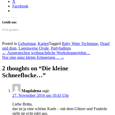
X
Facebook
Gefällt mir:
Wird geladen …
Posted in
Geburtstag
,
Karten
Tagged
Baby Wipe Technique
,
Drauf
und dran
,
Lagenweise Ovale
,
Partyballons
Post
←
Ausgestochen weihnachtliche Workshopprojekte…
Nur eine ganz kleine Erinnerung…
→
navigation
2 thoughts on “
Die kleine
Schneeflocke…
”
Magdalena
sagt:
27. November 2016 um 10:43 Uhr
Liebe Britta,
das ist ja eine schöne Karte – mit dem Glitzer und Funkeln
sieht sie echt edel aus.