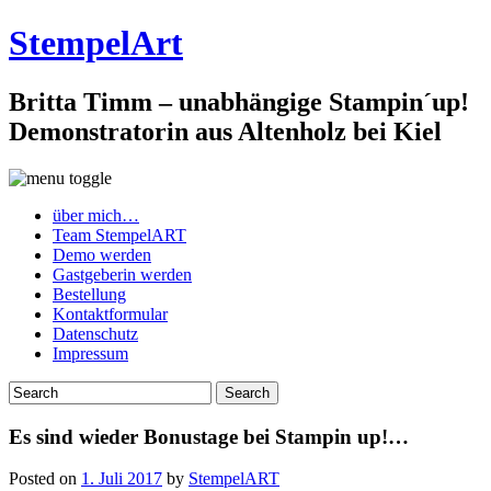
StempelArt
Britta Timm – unabhängige Stampin´up!
Demonstratorin aus Altenholz bei Kiel
über mich…
Team StempelART
Demo werden
Gastgeberin werden
Bestellung
Kontaktformular
Datenschutz
Impressum
Es sind wieder Bonustage bei Stampin up!…
Posted on
1. Juli 2017
by
StempelART