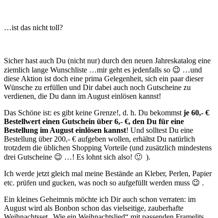
…ist das nicht toll?
Sicher hast auch Du (nicht nur) durch den neuen Jahreskatalog eine
ziemlich lange Wunschliste …mir geht es jedenfalls so 😉 …und
diese Aktion ist doch eine prima Gelegenheit, sich ein paar dieser
Wünsche zu erfüllen und Dir dabei auch noch Gutscheine zu
verdienen, die Du dann im August einlösen kannst!
Das Schöne ist: es gibt keine Grenze!, d. h. Du bekommst
je 60,- €
Bestellwert einen Gutschein über 6,- €, den Du für eine
Bestellung im August einlösen kannst
! Und solltest Du eine
Bestellung über 200,- € aufgeben wollen, erhältst Du natürlich
trotzdem die üblichen Shopping Vorteile (und zusätzlich mindestens
drei Gutscheine 😉 …! Es lohnt sich also! 🙂 ).
Ich werde jetzt gleich mal meine Bestände an Kleber, Perlen, Papier
etc. prüfen und gucken, was noch so aufgefüllt werden muss 😉 .
Ein kleines Geheimnis möchte ich Dir auch schon verraten: im
August
wird als Bonbon schon das vielseitige, zauberhafte
Weihnachtsset „Wie ein Weihnachtslied“ mit passenden Framelits