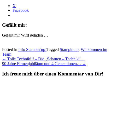
X
Facebook
Gefällt mir:
Gefällt mir
Wird geladen …
Posted in
Info Stampin´up!
Tagged
Stampin up
,
Willkommen im
Team
Post
←
Tolle Technik!!! – Die „Schatten – Technik“…
90 Jahre Firmenjubiläum und 4 Generationen…
→
navigation
Ich freue mich über einen Kommentar von Dir!