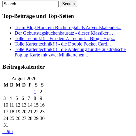
Top-Beiträge und Top-Seiten
Team Blog Hop: ein Bücherregal als Adventskalender...
Der Geburtstagskuchenbausatz - dieser Klassiker…
Tolle Technik!!! - Für den 7. Technik - Blog - Hop...
Tolle Kartentechnik!!! - die Double Pocket Card...
Tolle Kartentechnik!!! - die Anleitung für die quadratische
Pop up Karte mit zwei Minikärtchen...
Beitragskalender
August 2026
M
D
M
D
F
S
S
1
2
3
4
5
6
7
8
9
10
11
12
13
14
15
16
17
18
19
20
21
22
23
24
25
26
27
28
29
30
31
« Juli