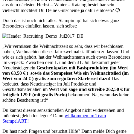
aus dem nächsten Herbst – Winter – Katalog bestellbar sein…
vielleicht möchtest Du Deine Gutscheine ja dafür einlösen? 😉 .
Doch das ist noch nicht alles: Stampin up! hat sich etwas ganz
Besonderes einfallen lassen, sieh selbst:
„Wir vermissen die Weihnachtszeit so sehr, dass wir beschlossen
haben, Weihnachten dieses Jahr zweimal stattfinden zu lassen! Und
wie es sich gehört, hat der Weihnachtsmann auch etwas Besonderes
im Gepäck: Zwischen dem 1. und dem 31. Juli bekommt jeder
Neueinsteiger ein
Geschenkpaket mit Basisprodukten (im Wert
von 63,50 € ) sowie das Stempelset Wie ein Weihnachtslied (im
Wert von 24 € ) gratis zum regulären Starterset dazu!
Das
bedeutet, dass Neueinsteiger im Juli Produkte und
Geschäftsmaterialien im
Wert von sage und schreibe 262,50 € für
lediglich 129 € (mit gratis Porto)
bekommen! Na, wenn das keine
schöne Bescherung ist!“
Du kannst diesem sensationellen Angebot nicht widerstehen und
möchtest gleich los legen? Dann
willkommen im Team
StempelART!
Du hast noch Fragen und brauchst Hilfe? Dann melde Dich gerne