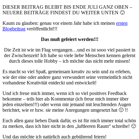
DIESER BEITRAG BLEIBT BIS ENDE JULI GANZ OBEN –
NEUERE BEITRÄGE FINDEST DU WEITER UNTEN 🙂
Kaum zu glauben: genau vor einem Jahr habe ich meinen
ersten
Blogbeitrag
veröffentlicht!!!
Das muß gefeiert werden!!!
Die Zeit ist wie im Flug vergangen…und es ist sooo viel passiert in
der Zwischenzeit! Ich habe so viele liebe Menschen kennen gelernt
durch dieses tolle Hobby – ich möchte das nicht mehr missen!
Es macht so viel Spaß, gemeinsam kreativ zu sein und zu erleben,
wie der eine oder andere ganz verwundert seine vermeintlich nicht
vorhandene
Kreativität entdeckt und entwickelt!
Und ich freue mich immer, wenn ich so viel positives Feedback
bekomme – teils hier als Kommentar (ich freue mich immer über
jeden einzelnen!!!) oder wenn mir jemand mit leuchtenden Augen
berichtet, wie er bzw. sie meine Anregungen umgesetzt hat 🙂 !!
Euch allen ganz lieben Dank dafür, es ist für mich immer total schön
zu merken, dass ich hier nicht in den „luftleeren Raum“ schreibe! 🙂
Und das möchte ich natürlich auch gebührend feiern!