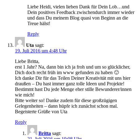
Liebe Heidi, vielen lieben Dank für Dein Lob…und
Dein positives Feedback zwischendurch immer wieder
und dass Du meinem Blog quasi von Beginn an die
Treue hälst!
Reply
Uta
sagt:
19. Juli 2016 um 4:48 Uhr
Liebe Britta,
erst 1 Jahr? Na, dann bin ich ja froh und um so glücklicher,
Dich doch recht früh im www gefunden zu haben 🙂
Ich danke Dir für das Teilen Deiner Kreativität mit uns hier
draußen – Du hast immer ganz tolle Ideen und Projekte!
Bestimmt hast Du jede Menge eher stille Bewunderer/innen
wie mich!
Bitte weiter so! Danke zudem für diese großzügigen
Gelegenheiten – dann hüpfe ich zunächst schon mal.
Begeisterte Grüße von Uta
Reply
Britta
sagt:
21. Juli 2016 um 19:08 Uhr