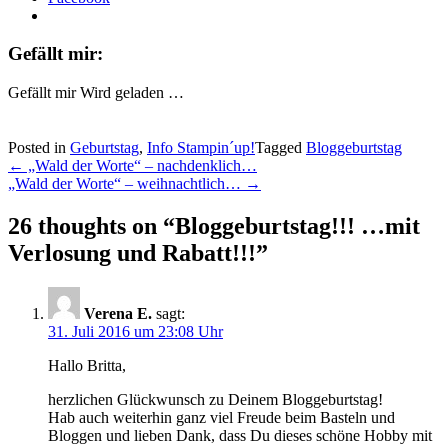
Gefällt mir:
Gefällt mir
Wird geladen …
Posted in
Geburtstag
,
Info Stampin´up!
Tagged
Bloggeburtstag
Post
←
„Wald der Worte“ – nachdenklich…
„Wald der Worte“ – weihnachtlich…
→
navigation
26 thoughts on “
Bloggeburtstag!!! …mit
Verlosung und Rabatt!!!
”
Verena E.
sagt:
31. Juli 2016 um 23:08 Uhr
Hallo Britta,
herzlichen Glückwunsch zu Deinem Bloggeburtstag!
Hab auch weiterhin ganz viel Freude beim Basteln und
Bloggen und lieben Dank, dass Du dieses schöne Hobby mit