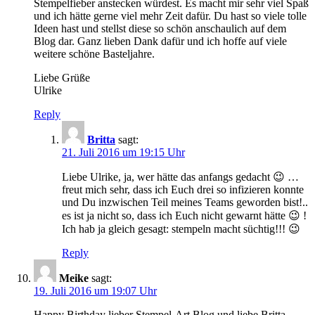
Stempelfieber anstecken würdest. Es macht mir sehr viel Spaß
und ich hätte gerne viel mehr Zeit dafür. Du hast so viele tolle
Ideen hast und stellst diese so schön anschaulich auf dem
Blog dar. Ganz lieben Dank dafür und ich hoffe auf viele
weitere schöne Basteljahre.
Liebe Grüße
Ulrike
Reply
Britta
sagt:
21. Juli 2016 um 19:15 Uhr
Liebe Ulrike, ja, wer hätte das anfangs gedacht 😉 …
freut mich sehr, dass ich Euch drei so infizieren konnte
und Du inzwischen Teil meines Teams geworden bist!..
es ist ja nicht so, dass ich Euch nicht gewarnt hätte 😉 !
Ich hab ja gleich gesagt: stempeln macht süchtig!!! 😉
Reply
Meike
sagt:
19. Juli 2016 um 19:07 Uhr
Happy Birthday lieber Stempel-Art Blog und liebe Britta.