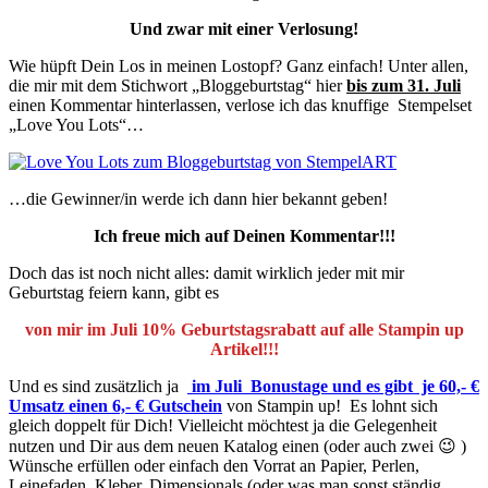
Und zwar mit einer Verlosung!
Wie hüpft Dein Los in meinen Lostopf? Ganz einfach! Unter allen,
die mir mit dem Stichwort „Bloggeburtstag“ hier
bis zum 31. Juli
einen Kommentar hinterlassen, verlose ich das knuffige Stempelset
„Love You Lots“…
…die Gewinner/in werde ich dann hier bekannt geben!
Ich freue mich auf Deinen Kommentar!!!
Doch das ist noch nicht alles: damit wirklich jeder mit mir
Geburtstag feiern kann, gibt es
von mir im Juli 10% Geburtstagsrabatt auf alle Stampin up
Artikel!!!
Und es sind zusätzlich ja
im Juli Bonustage und es gibt je 60,- €
Umsatz einen 6,- € Gutschein
von Stampin up! Es lohnt sich
gleich doppelt für Dich! Vielleicht möchtest ja die Gelegenheit
nutzen und Dir aus dem neuen Katalog einen (oder auch zwei 😉 )
Wünsche erfüllen oder einfach den Vorrat an Papier, Perlen,
Leinefaden, Kleber, Dimensionals (oder was man sonst ständig