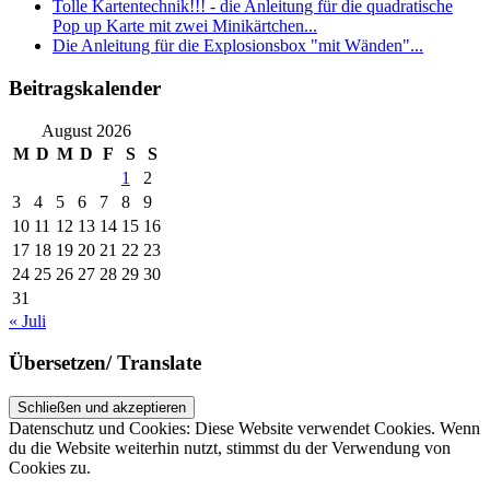
Tolle Kartentechnik!!! - die Anleitung für die quadratische
Pop up Karte mit zwei Minikärtchen...
Die Anleitung für die Explosionsbox "mit Wänden"...
Beitragskalender
August 2026
M
D
M
D
F
S
S
1
2
3
4
5
6
7
8
9
10
11
12
13
14
15
16
17
18
19
20
21
22
23
24
25
26
27
28
29
30
31
« Juli
Übersetzen/ Translate
Datenschutz und Cookies: Diese Website verwendet Cookies. Wenn
du die Website weiterhin nutzt, stimmst du der Verwendung von
Cookies zu.