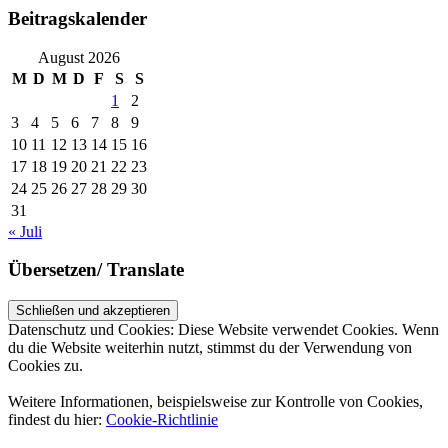
Beitragskalender
August 2026
M
D
M
D
F
S
S
1
2
3
4
5
6
7
8
9
10
11
12
13
14
15
16
17
18
19
20
21
22
23
24
25
26
27
28
29
30
31
« Juli
Übersetzen/ Translate
Datenschutz und Cookies: Diese Website verwendet Cookies. Wenn
du die Website weiterhin nutzt, stimmst du der Verwendung von
Cookies zu.
Weitere Informationen, beispielsweise zur Kontrolle von Cookies,
findest du hier:
Cookie-Richtlinie