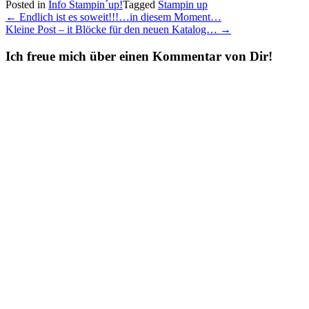
Posted in
Info Stampin´up!
Tagged
Stampin up
Post
←
Endlich ist es soweit!!!…in diesem Moment…
Kleine Post – it Blöcke für den neuen Katalog…
→
navigation
Ich freue mich über einen Kommentar von Dir!