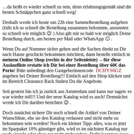
…da heißt es wieder schnell zu sein, denn erfahrungsgemäß sind die
besten Schnäppchen ganz schnell weg!
Deshalb werde ich heute um 22h eine Sammelbestellung aufgeben
(falls ich so schnell die Bestellung zusammen bekomme, ansonsten
so schnell wie möglich 😉 ) Also gib mir so bald wie möglich Deine
Bestellung durch, am besten per Mail oder WhatsApp 🙂 .
Wenn Du auf Nummer sicher gehen und die Sachen direkt zu Dir
nach Hause geschickt bekommen möchtest, dann bestelle einfach in
meinem Online Shop (rechts in der Seitenleiste) – für diese
Auslaufliste erstatte ich Dir bei einer Bestellung über 60€ das
Porto
! Bitte unbedingt den Gastgeberinnencode
DCHYS6GZ
angeben bei Deiner Bestellung!!! Einfach auf den Shop klicken und
im Bereich Clearance Rack findest Du die Angebote.
Seit gestern bin ich ja zurück aus Amsterdam und kann nur sagen: es
war wieder toll!!! Und der neue Katalog wird es auch! Demnächst
werde ich Dir darüber berichten 😉 .
Doch zunächst sichere Dir noch schnell die Artikel von Deiner
Wunschliste, ehe sie den Katalog verlassen und nicht mehr zu
bekommen sein werden! Noch ein kleiner Tipp: alles, was es jetzt
im Sparpaket 10% günstiger gibt, wird es im nächsten Katalog nur