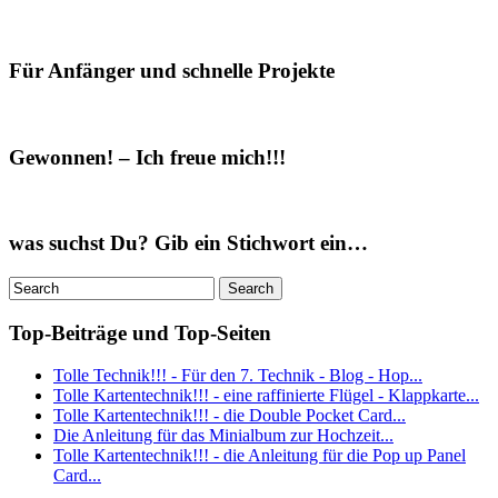
Für Anfänger und schnelle Projekte
Gewonnen! – Ich freue mich!!!
was suchst Du? Gib ein Stichwort ein…
Top-Beiträge und Top-Seiten
Tolle Technik!!! - Für den 7. Technik - Blog - Hop...
Tolle Kartentechnik!!! - eine raffinierte Flügel - Klappkarte...
Tolle Kartentechnik!!! - die Double Pocket Card...
Die Anleitung für das Minialbum zur Hochzeit...
Tolle Kartentechnik!!! - die Anleitung für die Pop up Panel
Card...