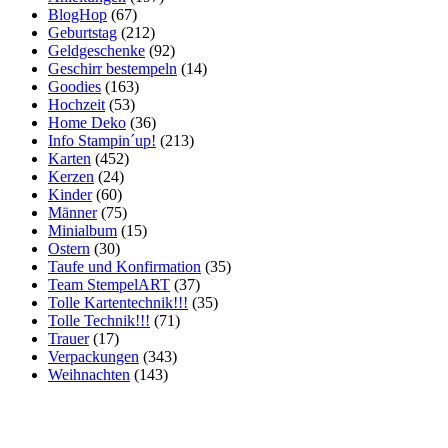
BlogHop
(67)
Geburtstag
(212)
Geldgeschenke
(92)
Geschirr bestempeln
(14)
Goodies
(163)
Hochzeit
(53)
Home Deko
(36)
Info Stampin´up!
(213)
Karten
(452)
Kerzen
(24)
Kinder
(60)
Männer
(75)
Minialbum
(15)
Ostern
(30)
Taufe und Konfirmation
(35)
Team StempelART
(37)
Tolle Kartentechnik!!!
(35)
Tolle Technik!!!
(71)
Trauer
(17)
Verpackungen
(343)
Weihnachten
(143)