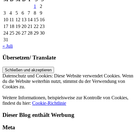
1
2
3
4
5
6
7
8
9
10
11
12
13
14
15
16
17
18
19
20
21
22
23
24
25
26
27
28
29
30
31
« Juli
Übersetzen/ Translate
Datenschutz und Cookies: Diese Website verwendet Cookies. Wenn
du die Website weiterhin nutzt, stimmst du der Verwendung von
Cookies zu.
Weitere Informationen, beispielsweise zur Kontrolle von Cookies,
findest du hier:
Cookie-Richtlinie
Dieser Blog enthält Werbung
Meta