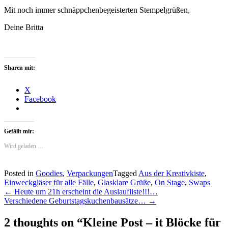
Mit noch immer schnäppchenbegeisterten Stempelgrüßen,
Deine Britta
Sharen mit:
X
Facebook
Gefällt mir:
Wird geladen …
Posted in
Goodies
,
Verpackungen
Tagged
Aus der Kreativkiste
,
Einweckgläser für alle Fälle
,
Glasklare Grüße
,
On Stage
,
Swaps
Post
←
Heute um 21h erscheint die Auslaufliste!!!…
Verschiedene Geburtstagskuchenbausätze…
→
navigation
2 thoughts on “
Kleine Post – it Blöcke für