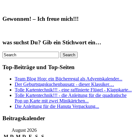
Gewonnen! – Ich freue mich!!!
was suchst Du? Gib ein Stichwort ein…
Top-Beiträge und Top-Seiten
Team Blog Hop: ein Bücherregal als Adventskalender...
Der Geburtstagskuchenbausatz - dieser Klassiker…
Tolle Kartentechnik!!! - eine raffinierte Flügel - Klappkarte...
Tolle Kartentechnik!!! - die Anleitung für die quadratische
Pop up Karte mit zwei Minikärtchen...
Die Anleitung für die Hanuta Verpackung...
Beitragskalender
August 2026
M
D
M
D
F
S
S