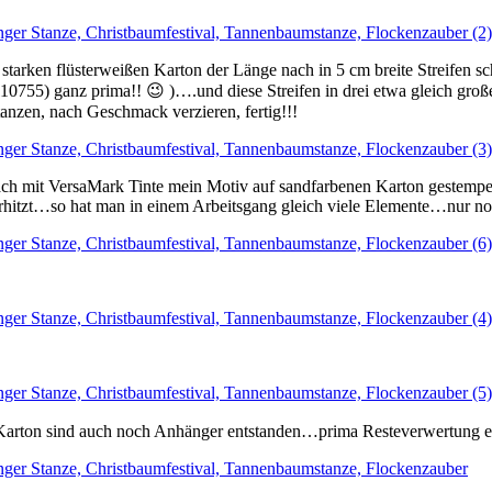
ra starken flüsterweißen Karton der Länge nach in 5 cm breite Streife
10755) ganz prima!! 😉 )….und diese Streifen in drei etwa gleich groß
nzen, nach Geschmack verzieren, fertig!!!
fach
mit VersaMark Tinte mein Motiv auf sandfarbenen Karton gestempel
erhitzt…so hat man in einem Arbeitsgang gleich viele Elemente…nur no
arton sind auch noch Anhänger entstanden…prima Resteverwertung e