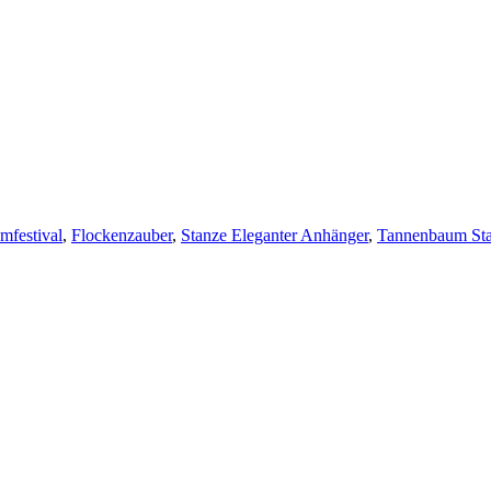
mfestival
,
Flockenzauber
,
Stanze Eleganter Anhänger
,
Tannenbaum St