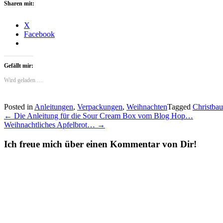
Sharen mit:
X
Facebook
Gefällt mir:
Wird geladen …
Posted in
Anleitungen
,
Verpackungen
,
Weihnachten
Tagged
Christbau
Post
←
Die Anleitung für die Sour Cream Box vom Blog Hop…
Weihnachtliches Apfelbrot…
→
navigation
Ich freue mich über einen Kommentar von Dir!