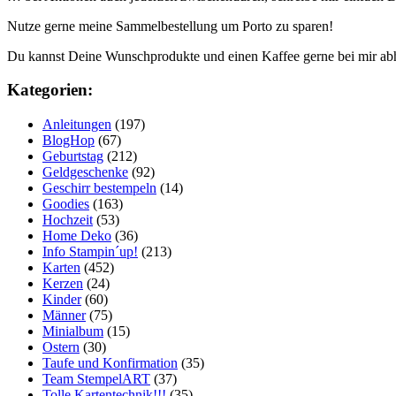
Nutze gerne meine Sammelbestellung um Porto zu sparen!
Du kannst Deine Wunschprodukte und einen Kaffee gerne bei mir ab
Kategorien:
Anleitungen
(197)
BlogHop
(67)
Geburtstag
(212)
Geldgeschenke
(92)
Geschirr bestempeln
(14)
Goodies
(163)
Hochzeit
(53)
Home Deko
(36)
Info Stampin´up!
(213)
Karten
(452)
Kerzen
(24)
Kinder
(60)
Männer
(75)
Minialbum
(15)
Ostern
(30)
Taufe und Konfirmation
(35)
Team StempelART
(37)
Tolle Kartentechnik!!!
(35)