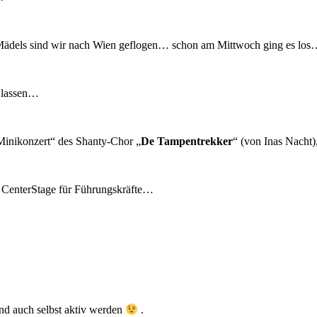
 9 Mädels sind wir nach Wien geflogen… schon am Mittwoch ging es los
 lassen…
Minikonzert“ des
Shanty-Chor „
De Tampentrekker
“ (von Inas Nacht)
m CenterStage für Führungskräfte…
nd auch selbst aktiv werden
.