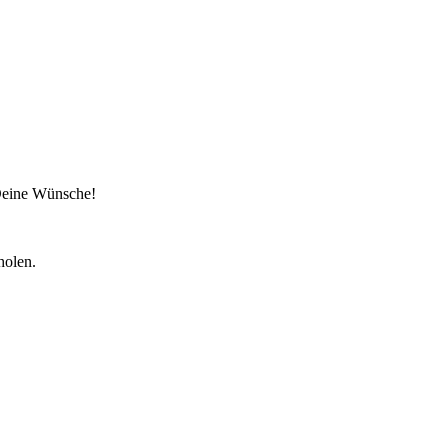
 Deine Wünsche!
holen.