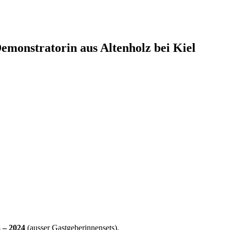
monstratorin aus Altenholz bei Kiel
 – 2024
(ausser Gastgeberinnensets).