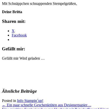
Mit Schnäppchen schnappenden Stempelgrüßen,
Deine Britta
Sharen mit:
X
Facebook
Gefällt mir:
Gefällt mir
Wird geladen …
Ähnliche Beiträge
Posted in
Info Stampin´up!
Post
←
Ein paar schnelle Geschenktüten aus Designerpapier…