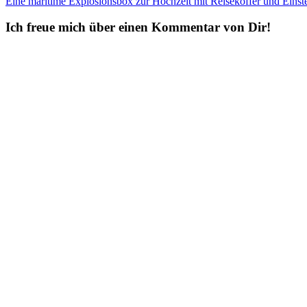
Eine maritime Explosionsbox zur Hochzeit mit Reisekoffer und Ein
navigation
Ich freue mich über einen Kommentar von Dir!