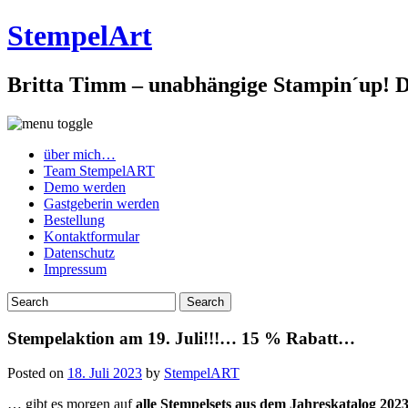
StempelArt
Britta Timm – unabhängige Stampin´up! De
über mich…
Team StempelART
Demo werden
Gastgeberin werden
Bestellung
Kontaktformular
Datenschutz
Impressum
Stempelaktion am 19. Juli!!!… 15 % Rabatt…
Posted on
18. Juli 2023
by
StempelART
… gibt es morgen auf
alle Stempelsets aus dem Jahreskatalog 2023