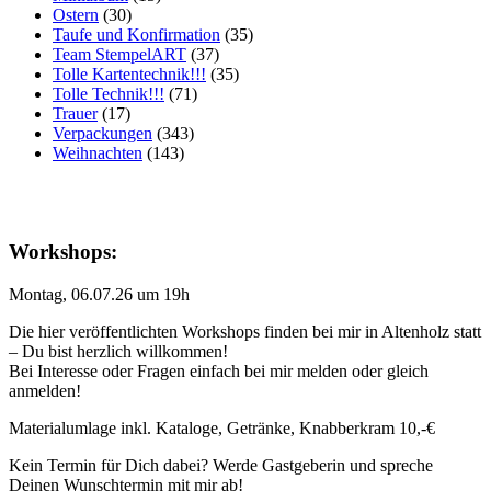
Ostern
(30)
Taufe und Konfirmation
(35)
Team StempelART
(37)
Tolle Kartentechnik!!!
(35)
Tolle Technik!!!
(71)
Trauer
(17)
Verpackungen
(343)
Weihnachten
(143)
Workshops:
Montag, 06.07.26 um 19h
Die hier veröffentlichten Workshops finden bei mir in Altenholz statt
– Du bist herzlich willkommen!
Bei Interesse oder Fragen einfach bei mir melden oder gleich
anmelden!
Materialumlage inkl. Kataloge, Getränke, Knabberkram 10,-€
Kein Termin für Dich dabei? Werde Gastgeberin und spreche
Deinen Wunschtermin mit mir ab!