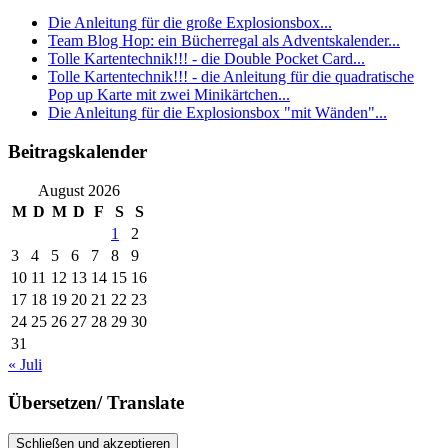
Die Anleitung für die große Explosionsbox...
Team Blog Hop: ein Bücherregal als Adventskalender...
Tolle Kartentechnik!!! - die Double Pocket Card...
Tolle Kartentechnik!!! - die Anleitung für die quadratische
Pop up Karte mit zwei Minikärtchen...
Die Anleitung für die Explosionsbox "mit Wänden"...
Beitragskalender
August 2026
M
D
M
D
F
S
S
1
2
3
4
5
6
7
8
9
10
11
12
13
14
15
16
17
18
19
20
21
22
23
24
25
26
27
28
29
30
31
« Juli
Übersetzen/ Translate