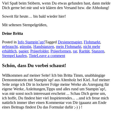
Viel Spaß beim Stöbern, wenn Du etwas gefunden hast, dann melde
Dich gerne bei mir und wir klären den Versand bzw. die Abholung!
Soweit für heute… bis bald wieder hier!
Mit seltenen Stempelgrüßen,
Deine Britta
Posted in
Info Stampin´up!
Tagged
Designerpapier
,
Flohmarkt
,
gebraucht
,
günstig
,
Handstanzen
,
mein Flohmarkt
,
nicht mehr
erhältlich
,
papier
,
Prägefolder
,
Prägeformen
,
rar
,
Rarität
,
Stanzen
,
Stempel kaufen
,
Tinte
Leave a comment
Schön, dass Du vorbei schaust!
Willkommen auf meiner Seite! Ich bin Britta Timm, unabhängige
Demonstratorin mit Stampin´up! aus Altenholz bei Kiel. Auf meiner
Seite zeige ich Dir in lockerer Folge meine Werke als Anregung für
eigene Werke, Anleitungen,Tipps und alles rund um Stampin´up!,
was mir sonst noch interessant erscheint ... Schau Dich gerne um,
ich hoffe, Du findest hier viel Inspirierendes... ...und ich freue mich
natürlich immer über einen Kommentar von Dir (gaaanz am Ende
eines Beitrags findest Du das Formular dafür ;-) ) !