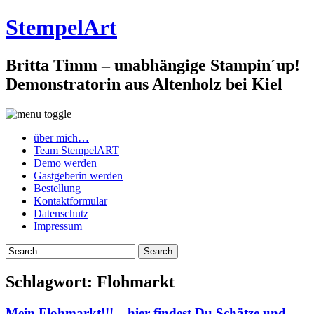
StempelArt
Britta Timm – unabhängige Stampin´up!
Demonstratorin aus Altenholz bei Kiel
über mich…
Team StempelART
Demo werden
Gastgeberin werden
Bestellung
Kontaktformular
Datenschutz
Impressum
Schlagwort:
Flohmarkt
Mein Flohmarkt!!! – hier findest Du Schätze und