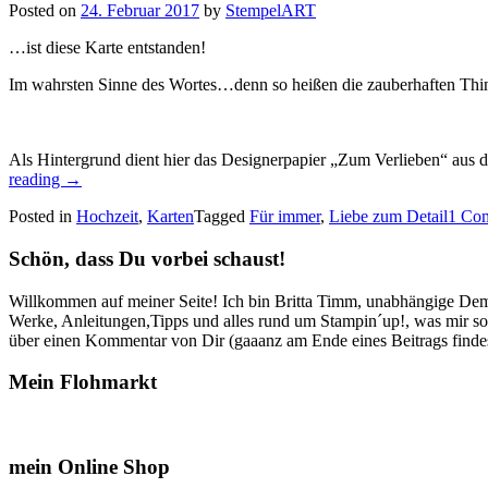
Posted on
24. Februar 2017
by
StempelART
…ist diese Karte entstanden!
Im wahrsten Sinne des Wortes…denn so heißen die zauberhaften Thinlit
Als Hintergrund dient hier das Designerpapier „Zum Verlieben“ au
„Mit
reading
→
Liebe
Posted in
Hochzeit
,
Karten
Tagged
Für immer
,
Liebe zum Detail
1 Co
zum
Detail…“
Schön, dass Du vorbei schaust!
Willkommen auf meiner Seite! Ich bin Britta Timm, unabhängige Demon
Werke, Anleitungen,Tipps und alles rund um Stampin´up!, was mir sonst
über einen Kommentar von Dir (gaaanz am Ende eines Beitrags findest
Mein Flohmarkt
mein Online Shop