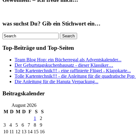
was suchst Du? Gib ein Stichwort ein…
Top-Beiträge und Top-Seiten
Team Blog Hop: ein Bücherregal als Adventskalender...
Der Geburtstagskuchenbausatz - dieser Klassiker…
Tolle Kartentechnik!!! - eine raffinierte Flügel - Klappkarte...
Tolle Kartentechnik!!! - die Anleitung für die quadratische Pop
Die Anleitung für die Hanuta Verpackung...
Beitragskalender
August 2026
M
D
M
D
F
S
S
1
2
3
4
5
6
7
8
9
10
11
12
13
14
15
16