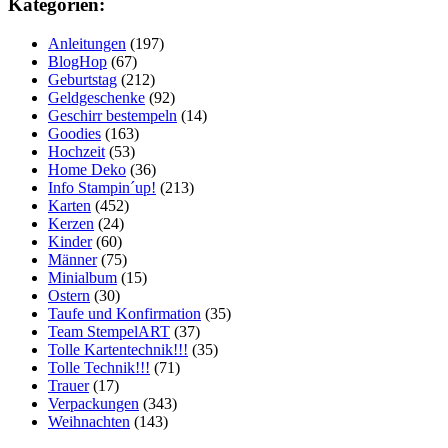
Kategorien:
Anleitungen
(197)
BlogHop
(67)
Geburtstag
(212)
Geldgeschenke
(92)
Geschirr bestempeln
(14)
Goodies
(163)
Hochzeit
(53)
Home Deko
(36)
Info Stampin´up!
(213)
Karten
(452)
Kerzen
(24)
Kinder
(60)
Männer
(75)
Minialbum
(15)
Ostern
(30)
Taufe und Konfirmation
(35)
Team StempelART
(37)
Tolle Kartentechnik!!!
(35)
Tolle Technik!!!
(71)
Trauer
(17)
Verpackungen
(343)
Weihnachten
(143)