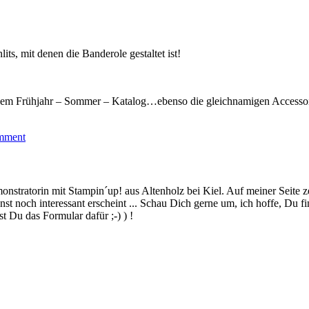
s, mit denen die Banderole gestaltet ist!
s dem Frühjahr – Sommer – Katalog…ebenso die gleichnamigen Accesso
mment
stratorin mit Stampin´up! aus Altenholz bei Kiel. Auf meiner Seite z
 noch interessant erscheint ... Schau Dich gerne um, ich hoffe, Du finde
 Du das Formular dafür ;-) ) !