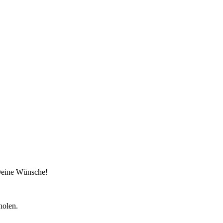
 Deine Wünsche!
holen.