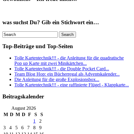
was suchst Du? Gib ein Stichwort ein…
Top-Beiträge und Top-Seiten
Tolle Kartentechnik!!! - die Anleitung für die quadratische
Pop up Karte mit zwei Minikärtchen...
Tolle Kartentechnik!!! - die Double Pocket Card...
Team Blog Hop: ein Bücherregal als Adventskalender...
Die Anleitung für die große Explosionsbox...
Tolle Kartentechnik!!! - eine raffinierte Flügel - Klappkarte...
Beitragskalender
August 2026
M
D
M
D
F
S
S
1
2
3
4
5
6
7
8
9