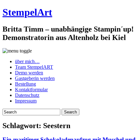
StempelArt
Britta Timm – unabhängige Stampin´up!
Demonstratorin aus Altenholz bei Kiel
über mich…
Team StempelART
Demo werden
Gastgeberin werden
Bestellung
Kontaktformular
Datenschutz
Impressum
Schlagwort:
Seestern
Ein maritimer Schokoladenaufzug mit Muschel und