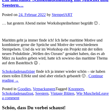
Seestern…
Posted on
24. Februar 2022
by
StempelART
… hat gestern Abend meine Workshopteilnehmer begrüßt 🙂 .
Marititm geht ja immer finde ich! Ich liebe maritime Motive und
kombiniere gerne die Sprüche und Motive der verschiedenen
Stempelsets. Und da wir im Workshop ein Projekt mit der tollen
neuen Prduktlinie „Wellen des Ozeans“ gestaltet haben, das es ab
März zu kaufen geben wird, hatte ich sowieso das maritime Thema
auf dem Basteltisch 😉 .
Schokoladenaufzüge
finde ich ja immer wieder schön – sie haben
einen tollen Effekt und sind aber einfach gebastelt 🙂 .
Continue
„Ein
reading
→
maritimer
Posted in
Goodies
,
Verpackungen
Tagged
Knoppers
,
Schokoladenaufzug
Schokoladenaufzug
,
Seestern
,
Vintage Blüten
,
Wie Muscheln
Leave
mit
a comment
Muschel
und
Schön, dass Du vorbei schaust!
Seestern…“