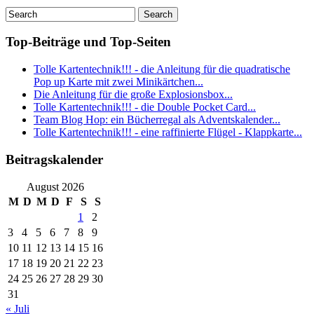
Top-Beiträge und Top-Seiten
Tolle Kartentechnik!!! - die Anleitung für die quadratische
Pop up Karte mit zwei Minikärtchen...
Die Anleitung für die große Explosionsbox...
Tolle Kartentechnik!!! - die Double Pocket Card...
Team Blog Hop: ein Bücherregal als Adventskalender...
Tolle Kartentechnik!!! - eine raffinierte Flügel - Klappkarte...
Beitragskalender
August 2026
M
D
M
D
F
S
S
1
2
3
4
5
6
7
8
9
10
11
12
13
14
15
16
17
18
19
20
21
22
23
24
25
26
27
28
29
30
31
« Juli