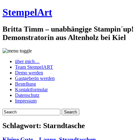
StempelArt
Britta Timm – unabhängige Stampin´up!
Demonstratorin aus Altenholz bei Kiel
über mich…
Team StempelART
Demo werden
Gastgeberin werden
Bestellung
Kontaktformular
Datenschutz
Impressum
Schlagwort:
Starndtasche
Kleine Gute – Laune- Strandtaschen…