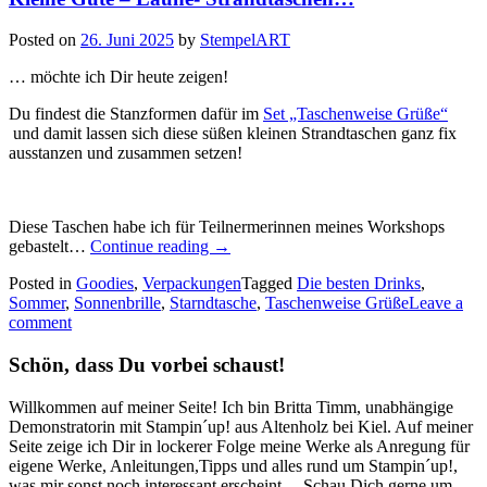
Posted on
26. Juni 2025
by
StempelART
… möchte ich Dir heute zeigen!
Du findest die Stanzformen dafür im
Set „Taschenweise Grüße“
und damit lassen sich diese süßen kleinen Strandtaschen ganz fix
ausstanzen und zusammen setzen!
Diese Taschen habe ich für Teilnermerinnen meines Workshops
„Kleine
gebastelt…
Continue reading
→
Gute
Posted in
Goodies
,
Verpackungen
Tagged
Die besten Drinks
,
–
Sommer
,
Sonnenbrille
,
Starndtasche
,
Taschenweise Grüße
Leave a
Laune-
comment
Strandtaschen…“
Schön, dass Du vorbei schaust!
Willkommen auf meiner Seite! Ich bin Britta Timm, unabhängige
Demonstratorin mit Stampin´up! aus Altenholz bei Kiel. Auf meiner
Seite zeige ich Dir in lockerer Folge meine Werke als Anregung für
eigene Werke, Anleitungen,Tipps und alles rund um Stampin´up!,
was mir sonst noch interessant erscheint ... Schau Dich gerne um,