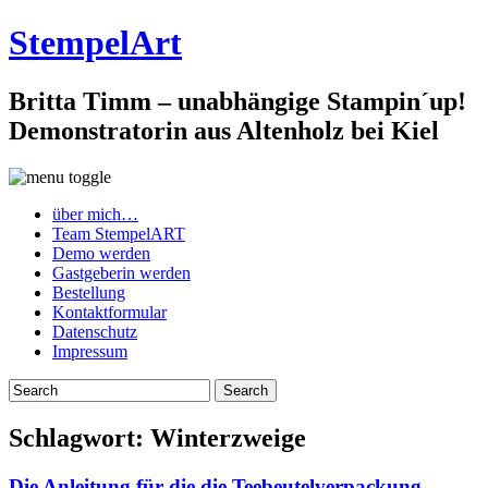
StempelArt
Britta Timm – unabhängige Stampin´up!
Demonstratorin aus Altenholz bei Kiel
über mich…
Team StempelART
Demo werden
Gastgeberin werden
Bestellung
Kontaktformular
Datenschutz
Impressum
Schlagwort:
Winterzweige
Die Anleitung für die die Teebeutelverpackung…