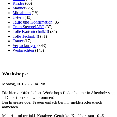
Kinder
(60)
Männer
(75)
Minialbum
(15)
Ostern
(30)
Taufe und Konfirmation
(35)
Team StempelART
(37)
Tolle Kartentechnik!!!
(35)
Tolle Technik!!!
(71)
Trauer
(17)
Verpackungen
(343)
Weihnachten
(143)
Workshops:
Montag, 06.07.26 um 19h
Die hier veröffentlichten Workshops finden bei mir in Altenholz statt
– Du bist herzlich willkommen!
Bei Interesse oder Fragen einfach bei mir melden oder gleich
anmelden!
Materialumlage inkl. Kataloge, Getränke, Knabberkram 10,-€