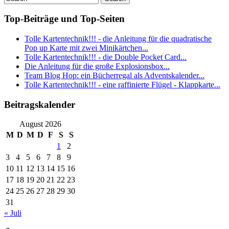
Top-Beiträge und Top-Seiten
Tolle Kartentechnik!!! - die Anleitung für die quadratische
Pop up Karte mit zwei Minikärtchen...
Tolle Kartentechnik!!! - die Double Pocket Card...
Die Anleitung für die große Explosionsbox...
Team Blog Hop: ein Bücherregal als Adventskalender...
Tolle Kartentechnik!!! - eine raffinierte Flügel - Klappkarte...
Beitragskalender
August 2026
M
D
M
D
F
S
S
1
2
3
4
5
6
7
8
9
10
11
12
13
14
15
16
17
18
19
20
21
22
23
24
25
26
27
28
29
30
31
« Juli