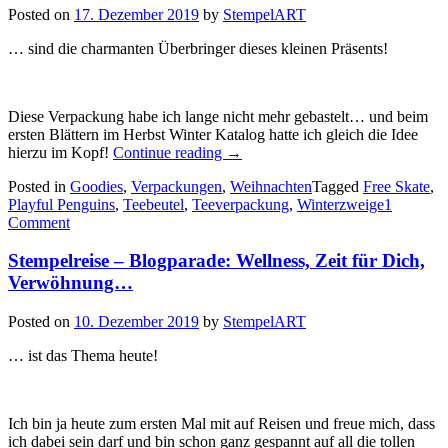
Posted on
17. Dezember 2019
by
StempelART
… sind die charmanten Überbringer dieses kleinen Präsents!
Diese Verpackung habe ich lange nicht mehr gebastelt… und beim
ersten Blättern im Herbst Winter Katalog hatte ich gleich die Idee
„Ein
hierzu im Kopf!
Continue reading
→
paar
Posted in
Goodies
,
Verpackungen
,
Weihnachten
Tagged
Free Skate
,
putzige
Playful Penguins
,
Teebeutel
,
Teeverpackung
,
Winterzweige
1
Pinguine…“
Comment
Stempelreise – Blogparade: Wellness, Zeit für Dich,
Verwöhnung…
Posted on
10. Dezember 2019
by
StempelART
… ist das Thema heute!
Ich bin ja heute zum ersten Mal mit auf Reisen und freue mich, dass
ich dabei sein darf und bin schon ganz gespannt auf all die tollen