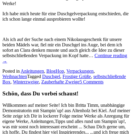
Werke!
Ich habe mich heute für eine Duschgelverpackung entschieden, die
ich schon lange einmal ausprobieren wollte!
Als ich auf der Suche nach einem Nikolausgeschenk für unsere
beiden Mädels war, fiel mir ein Duschgel ins Auge, bei dem ich
sofort an Clara denken musste und auch gleich die Idee zu dieser
„St
selbstschließenden Verpackung im Kopf hatte…
Continue reading
–
→
Blo
Posted in
Anleitungen
,
BlogHop
,
Verpackungen
,
Wel
Weihnachten
Tagged
Duschgel
,
Frostige Grüße
,
selbstschließende
Zei
Box
,
Winterzweige
,
Zauberhafte Zweige
5 Comments
für
Dic
Schön, dass Du vorbei schaust!
Ve
Willkommen auf meiner Seite! Ich bin Britta Timm, unabhängige
Demonstratorin mit Stampin´up! aus Altenholz bei Kiel. Auf meiner
Seite zeige ich Dir in lockerer Folge meine Werke als Anregung für
eigene Werke, Anleitungen,Tipps und alles rund um Stampin´up!,
was mir sonst noch interessant erscheint ... Schau Dich gerne um,
ich hoffe, Du findest hier viel Inspirierendes... ...und ich freue mich