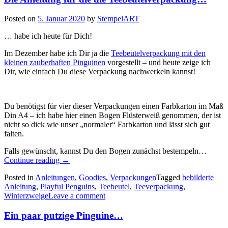
Posted on
5. Januar 2020
by
StempelART
… habe ich heute für Dich!
Im Dezember habe ich Dir ja die
Teebeutelverpackung mit den
kleinen zauberhaften Pinguinen
vorgestellt – und heute zeige ich
Dir, wie einfach Du diese Verpackung nachwerkeln kannst!
Du benötigst für vier dieser Verpackungen einen Farbkarton im Maß
Din A4 – ich habe hier einen Bogen Flüsterweiß genommen, der ist
nicht so dick wie unser „normaler“ Farbkarton und lässt sich gut
falten.
Falls gewünscht, kannst Du den Bogen zunächst bestempeln…
„Die
Continue reading
→
Anleitung
Posted in
Anleitungen
,
Goodies
,
Verpackungen
Tagged
bebilderte
für
Anleitung
,
Playful Penguins
,
Teebeutel
,
Teeverpackung
,
die
Winterzweige
Leave a comment
die
Teebeutelverpackung…“
Ein paar putzige Pinguine…