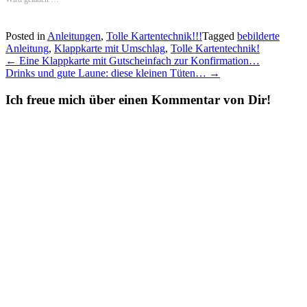
Posted in
Anleitungen
,
Tolle Kartentechnik!!!
Tagged
bebilderte
Anleitung
,
Klappkarte mit Umschlag
,
Tolle Kartentechnik!
Post
←
Eine Klappkarte mit Gutscheinfach zur Konfirmation…
Drinks und gute Laune: diese kleinen Tüten…
→
navigation
Ich freue mich über einen Kommentar von Dir!