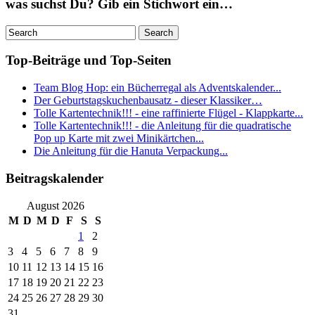
was suchst Du? Gib ein Stichwort ein…
Top-Beiträge und Top-Seiten
Team Blog Hop: ein Bücherregal als Adventskalender...
Der Geburtstagskuchenbausatz - dieser Klassiker…
Tolle Kartentechnik!!! - eine raffinierte Flügel - Klappkarte...
Tolle Kartentechnik!!! - die Anleitung für die quadratische
Pop up Karte mit zwei Minikärtchen...
Die Anleitung für die Hanuta Verpackung...
Beitragskalender
August 2026
M
D
M
D
F
S
S
1
2
3
4
5
6
7
8
9
10
11
12
13
14
15
16
17
18
19
20
21
22
23
24
25
26
27
28
29
30
31