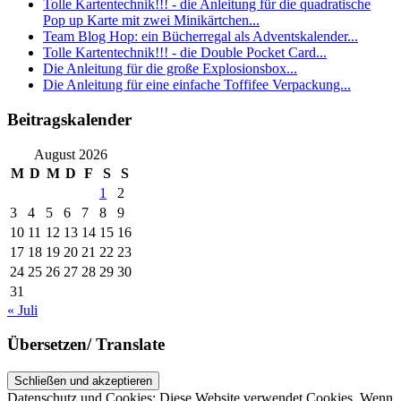
Tolle Kartentechnik!!! - die Anleitung für die quadratische
Pop up Karte mit zwei Minikärtchen...
Team Blog Hop: ein Bücherregal als Adventskalender...
Tolle Kartentechnik!!! - die Double Pocket Card...
Die Anleitung für die große Explosionsbox...
Die Anleitung für eine einfache Toffifee Verpackung...
Beitragskalender
August 2026
M
D
M
D
F
S
S
1
2
3
4
5
6
7
8
9
10
11
12
13
14
15
16
17
18
19
20
21
22
23
24
25
26
27
28
29
30
31
« Juli
Übersetzen/ Translate
Datenschutz und Cookies: Diese Website verwendet Cookies. Wenn