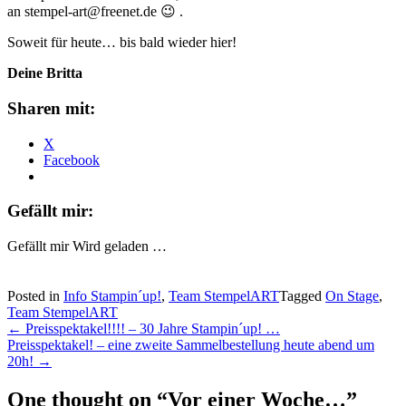
an stempel-art@freenet.de 😉 .
Soweit für heute… bis bald wieder hier!
Deine Britta
Sharen mit:
X
Facebook
Gefällt mir:
Gefällt mir
Wird geladen …
Posted in
Info Stampin´up!
,
Team StempelART
Tagged
On Stage
,
Team StempelART
Post
←
Preisspektakel!!!! – 30 Jahre Stampin´up! …
Preisspektakel! – eine zweite Sammelbestellung heute abend um
navigation
20h!
→
One thought on “
Vor einer Woche…
”