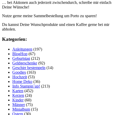
… bei Aktionen auch jederzeit zwischendurch, schreibe mir einfach
Deine Wünsche!
Nutze gerne meine Sammelbestellung um Porto zu sparen!
Du kannst Deine Wunschprodukte und einen Kaffee gerne bei mir
abholen.
Kategorien:
Anleitungen
(197)
BlogHop
(67)
Geburtstag
(212)
Geldgeschenke
(92)
Geschirr bestempeln
(14)
Goodies
(163)
Hochzeit
(53)
Home Deko
(36)
Info Stampin´up!
(213)
Karten
(452)
Kerzen
(24)
Kinder
(60)
Männer
(75)
Minialbum
(15)
Ostern
(30)