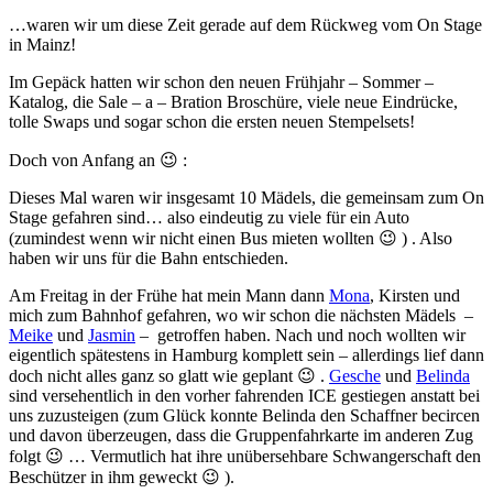
…waren wir um diese Zeit gerade auf dem Rückweg vom On Stage
in Mainz!
Im Gepäck hatten wir schon den neuen Frühjahr – Sommer –
Katalog, die Sale – a – Bration Broschüre, viele neue Eindrücke,
tolle Swaps und sogar schon die ersten neuen Stempelsets!
Doch von Anfang an 😉 :
Dieses Mal waren wir insgesamt 10 Mädels, die gemeinsam zum On
Stage gefahren sind… also eindeutig zu viele für ein Auto
(zumindest wenn wir nicht einen Bus mieten wollten 😉 ) . Also
haben wir uns für die Bahn entschieden.
Am Freitag in der Frühe hat mein Mann dann
Mona
, Kirsten und
mich zum Bahnhof gefahren, wo wir schon die nächsten Mädels –
Meike
und
Jasmin
– getroffen haben. Nach und noch wollten wir
eigentlich spätestens in Hamburg komplett sein – allerdings lief dann
doch nicht alles ganz so glatt wie geplant 😉 .
Gesche
und
Belinda
sind versehentlich in den vorher fahrenden ICE gestiegen anstatt bei
uns zuzusteigen (zum Glück konnte Belinda den Schaffner becircen
und davon überzeugen, dass die Gruppenfahrkarte im anderen Zug
folgt 😉 … Vermutlich hat ihre unübersehbare Schwangerschaft den
Beschützer in ihm geweckt 😉 ).