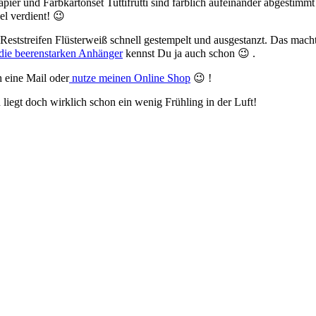
er und Farbkartonset Tuttifrutti sind farblich aufeinander abgestimmt
el verdient! 😉
em Reststreifen Flüsterweiß schnell gestempelt und ausgestanzt. Das ma
die beerenstarken Anhänger
kennst Du ja auch schon 😉 .
h eine Mail oder
nutze meinen Online Shop
😉 !
iegt doch wirklich schon ein wenig Frühling in der Luft!