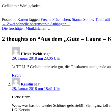
Gefällt mir
Wird geladen …
Posted in
Karten
Tagged
Freche Früchtchen
,
Stanze Sonne
,
Tuttifrutti
Post
←
Zwei schnelle beerenstarke Anhänger…
Die fruchtigen Minikärtchen…
→
navigation
2 thoughts on “
Aus dem „Gute – Laune –
Ulrike Weidt
sagt:
29. Januar 2018 um 23:06 Uhr
Ja TOLL!! Gefallen mir sehr gut, die Obstkarten und gerade a
Reply
Kerstin
sagt:
28. Januar 2018 um 18:41 Uhr
Liebe Britta,
Wow, was hast du wieder Schönes gebastelt!!! Sieht ganz toll a
LG Kerstin