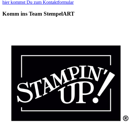
hier kommst Du zum Kontaktformular
Komm ins Team StempelART