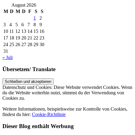
August 2026
M
D
M
D
F
S
S
1
2
3
4
5
6
7
8
9
10
11
12
13
14
15
16
17
18
19
20
21
22
23
24
25
26
27
28
29
30
31
« Juli
Übersetzen/ Translate
Datenschutz und Cookies: Diese Website verwendet Cookies. Wenn
du die Website weiterhin nutzt, stimmst du der Verwendung von
Cookies zu.
Weitere Informationen, beispielsweise zur Kontrolle von Cookies,
findest du hier:
Cookie-Richtlinie
Dieser Blog enthält Werbung