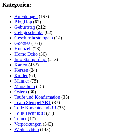
Kategorien:
Anleitungen
(197)
BlogHop
(67)
Geburtstag
(212)
Geldgeschenke
(92)
Geschirr bestempeln
(14)
Goodies
(163)
Hochzeit
(53)
Home Deko
(36)
Info Stampin´up!
(213)
Karten
(452)
Kerzen
(24)
Kinder
(60)
Männer
(75)
Minialbum
(15)
Ostern
(30)
Taufe und Konfirmation
(35)
Team StempelART
(37)
Tolle Kartentechnik!!!
(35)
Tolle Technik!!!
(71)
Trauer
(17)
Verpackungen
(343)
Weihnachten
(143)