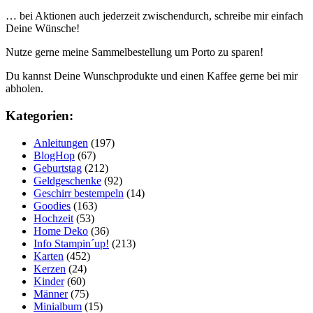
… bei Aktionen auch jederzeit zwischendurch, schreibe mir einfach
Deine Wünsche!
Nutze gerne meine Sammelbestellung um Porto zu sparen!
Du kannst Deine Wunschprodukte und einen Kaffee gerne bei mir
abholen.
Kategorien:
Anleitungen
(197)
BlogHop
(67)
Geburtstag
(212)
Geldgeschenke
(92)
Geschirr bestempeln
(14)
Goodies
(163)
Hochzeit
(53)
Home Deko
(36)
Info Stampin´up!
(213)
Karten
(452)
Kerzen
(24)
Kinder
(60)
Männer
(75)
Minialbum
(15)