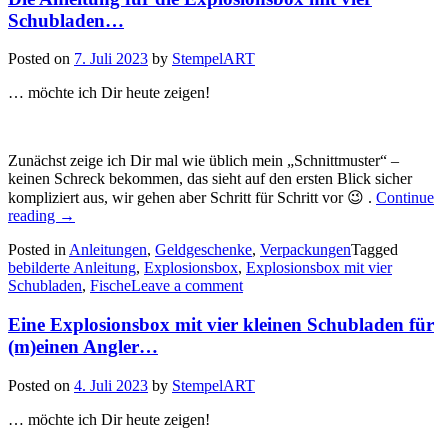
Schubladen…
Posted on
7. Juli 2023
by
StempelART
… möchte ich Dir heute zeigen!
Zunächst zeige ich Dir mal wie üblich mein „Schnittmuster“ –
keinen Schreck bekommen, das sieht auf den ersten Blick sicher
kompliziert aus, wir gehen aber Schritt für Schritt vor 😉 .
Continue
„Die
reading
→
Anleitung
Posted in
Anleitungen
,
Geldgeschenke
,
Verpackungen
Tagged
für
bebilderte Anleitung
,
Explosionsbox
,
Explosionsbox mit vier
die
Schubladen
,
Fische
Leave a comment
Explosionsbox
mit
Eine Explosionsbox mit vier kleinen Schubladen für
vier
Schubladen…“
(m)einen Angler…
Posted on
4. Juli 2023
by
StempelART
… möchte ich Dir heute zeigen!