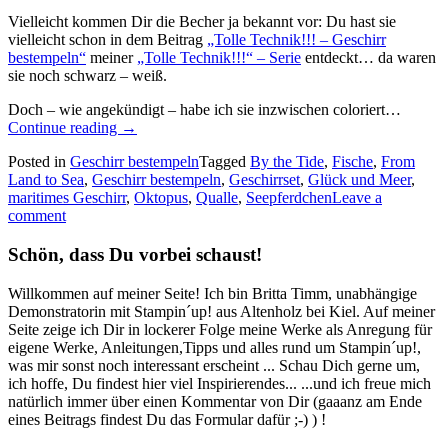
Vielleicht kommen Dir die Becher ja bekannt vor: Du hast sie
vielleicht schon in dem Beitrag
„Tolle Technik!!! – Geschirr
bestempeln“
meiner
„Tolle Technik!!!“ – Serie
entdeckt… da waren
sie noch schwarz – weiß.
Doch – wie angekündigt – habe ich sie inzwischen coloriert…
„Geschirr
Continue reading
→
bestempeln:
Posted in
Geschirr bestempeln
Tagged
By the Tide
,
Fische
,
From
ein
Land to Sea
,
Geschirr bestempeln
,
Geschirrset
,
Glück und Meer
,
bunter
maritimes Geschirr
,
Oktopus
,
Qualle
,
Seepferdchen
Leave a
Reigen
comment
Meeresbewohner…“
Schön, dass Du vorbei schaust!
Willkommen auf meiner Seite! Ich bin Britta Timm, unabhängige
Demonstratorin mit Stampin´up! aus Altenholz bei Kiel. Auf meiner
Seite zeige ich Dir in lockerer Folge meine Werke als Anregung für
eigene Werke, Anleitungen,Tipps und alles rund um Stampin´up!,
was mir sonst noch interessant erscheint ... Schau Dich gerne um,
ich hoffe, Du findest hier viel Inspirierendes... ...und ich freue mich
natürlich immer über einen Kommentar von Dir (gaaanz am Ende
eines Beitrags findest Du das Formular dafür ;-) ) !