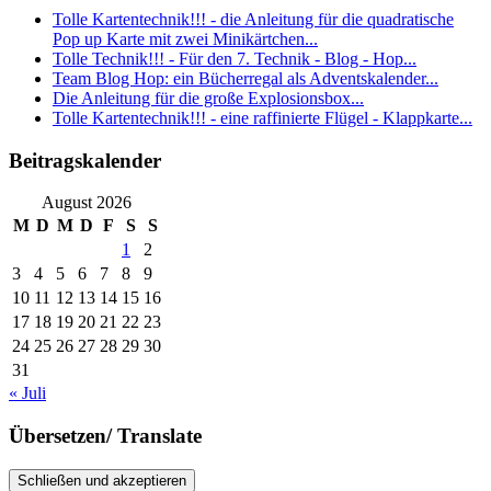
Tolle Kartentechnik!!! - die Anleitung für die quadratische
Pop up Karte mit zwei Minikärtchen...
Tolle Technik!!! - Für den 7. Technik - Blog - Hop...
Team Blog Hop: ein Bücherregal als Adventskalender...
Die Anleitung für die große Explosionsbox...
Tolle Kartentechnik!!! - eine raffinierte Flügel - Klappkarte...
Beitragskalender
August 2026
M
D
M
D
F
S
S
1
2
3
4
5
6
7
8
9
10
11
12
13
14
15
16
17
18
19
20
21
22
23
24
25
26
27
28
29
30
31
« Juli
Übersetzen/ Translate