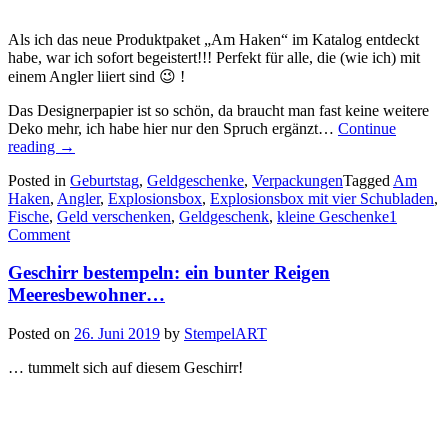
Als ich das neue Produktpaket „Am Haken“ im Katalog entdeckt
habe, war ich sofort begeistert!!! Perfekt für alle, die (wie ich) mit
einem Angler liiert sind 😉 !
Das Designerpapier ist so schön, da braucht man fast keine weitere
Deko mehr, ich habe hier nur den Spruch ergänzt…
Continue
„Eine
reading
→
Explosionsbox
Posted in
Geburtstag
,
Geldgeschenke
,
Verpackungen
Tagged
Am
mit
Haken
,
Angler
,
Explosionsbox
,
Explosionsbox mit vier Schubladen
,
vier
Fische
,
Geld verschenken
,
Geldgeschenk
,
kleine Geschenke
1
kleinen
Comment
Schubladen
für
Geschirr bestempeln: ein bunter Reigen
(m)einen
Angler…“
Meeresbewohner…
Posted on
26. Juni 2019
by
StempelART
… tummelt sich auf diesem Geschirr!