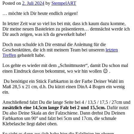
Posted on
2. Juli 2024
by
StempelART
… möchte ich Dir heute endlich zeigen!
In letzter Zeit war so viel los bei mir, dass ich kaum dazu komme,
Dir meine neuen Basteleien zu präsentieren… demnächst werde ich
Dir auch zeigen, was ich da gewerkelt habe!
Doch nun schulde ich Dir erstmal die Anleitung für die
Geschenktüten, die ich mit meinem Team bei unserem
letzten
Treffen
gebastelt habe.
Los gehte es wieder mit dem „Schnittmuster“, damit Du schon mal
einen Eindruck davon bekommst, wo wir hin wollen 😉 .
Du benötigst ein Stück Farbkarton in der Farbe Deiner Wahl im
Maß 28,5 x 21 cm, d.h. Du kürzt einen DinA 4 Bogen ein wenig
ein.
Anschließend falzt Du die lange Seite bei 4 / 13,5 / 17,5 / 27cm und
zusätzlich eine 14,5cm lange Falz bei 2 und 15,5cm.
Dafür nutzt
Du also Deine Skala an der Falzschiene. Dann drehst Du Deinen
Farbkarton um 90° und falzt bei 5cm und 17cm, die schmale
Klebelasche liegt dabei oben.
So sieht es dann aus (ich habe hier die Falzlinien im oberen