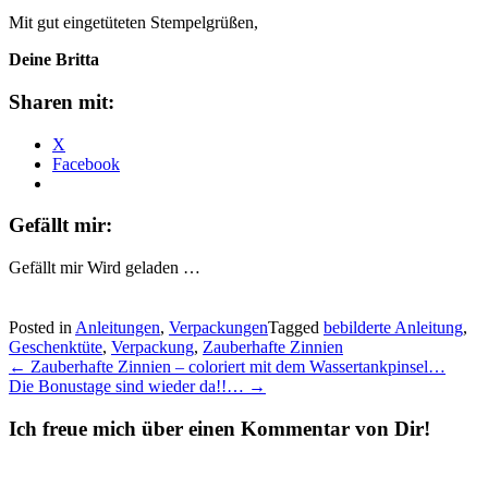
Mit gut eingetüteten Stempelgrüßen,
Deine Britta
Sharen mit:
X
Facebook
Gefällt mir:
Gefällt mir
Wird geladen …
Posted in
Anleitungen
,
Verpackungen
Tagged
bebilderte Anleitung
,
Geschenktüte
,
Verpackung
,
Zauberhafte Zinnien
Post
←
Zauberhafte Zinnien – coloriert mit dem Wassertankpinsel…
Die Bonustage sind wieder da!!…
→
navigation
Ich freue mich über einen Kommentar von Dir!