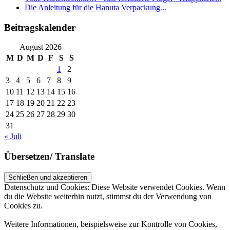
Die Anleitung für die Hanuta Verpackung...
Beitragskalender
August 2026
M
D
M
D
F
S
S
1
2
3
4
5
6
7
8
9
10
11
12
13
14
15
16
17
18
19
20
21
22
23
24
25
26
27
28
29
30
31
« Juli
Übersetzen/ Translate
Datenschutz und Cookies: Diese Website verwendet Cookies. Wenn
du die Website weiterhin nutzt, stimmst du der Verwendung von
Cookies zu.
Weitere Informationen, beispielsweise zur Kontrolle von Cookies,