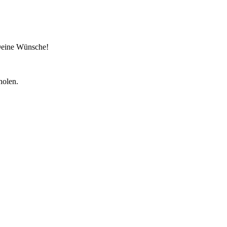
 Deine Wünsche!
holen.