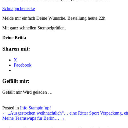
Schnäppchenecke
Melde mir einfach Deine Wünsche, Bestellung heute 22h
Mit ganz schnellen Stempelgrüßen,
Deine Britta
Sharen mit:
X
Facebook
Gefällt mir:
Gefällt mir
Wird geladen …
Posted in
Info Stampin´up!
Post
←
„Ausgestochen weihnachtlich“… eine Ritter Sport Verpackung, 
Meine Teamswaps für Berlin…
→
navigation