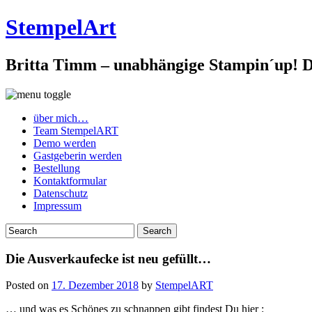
StempelArt
Britta Timm – unabhängige Stampin´up! De
über mich…
Team StempelART
Demo werden
Gastgeberin werden
Bestellung
Kontaktformular
Datenschutz
Impressum
Die Ausverkaufecke ist neu gefüllt…
Posted on
17. Dezember 2018
by
StempelART
… und was es Schönes zu schnappen gibt findest Du hier :