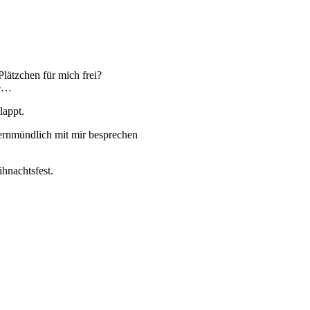
Plätzchen für mich frei?
ke…
lappt.
ernmündlich mit mir besprechen
hnachtsfest.