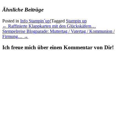
Ähnliche Beiträge
Posted in
Info Stampin´up!
Tagged
Stampin up
Post
←
Raffinierte Klappkarten mit den Glückskäfern…
Stempelreise Blogparade: Muttertag / Vatertag / Kommunion /
navigation
Firmung…
→
Ich freue mich über einen Kommentar von Dir!