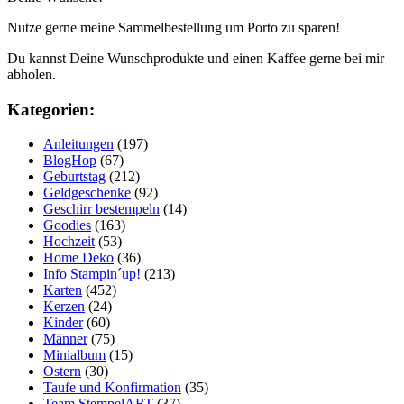
Nutze gerne meine Sammelbestellung um Porto zu sparen!
Du kannst Deine Wunschprodukte und einen Kaffee gerne bei mir
abholen.
Kategorien:
Anleitungen
(197)
BlogHop
(67)
Geburtstag
(212)
Geldgeschenke
(92)
Geschirr bestempeln
(14)
Goodies
(163)
Hochzeit
(53)
Home Deko
(36)
Info Stampin´up!
(213)
Karten
(452)
Kerzen
(24)
Kinder
(60)
Männer
(75)
Minialbum
(15)
Ostern
(30)
Taufe und Konfirmation
(35)
Team StempelART
(37)