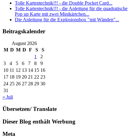
Tolle Kartentechnik!!! - die Double Pocket Card...
Tolle Kartentechnik!!! - die Anleitung für die quadratische
Pop up Karte mit zwei Minikärtchen...
Die Anleitung für die Explosionsbox "mit Wänden"...
Beitragskalender
August 2026
M
D
M
D
F
S
S
1
2
3
4
5
6
7
8
9
10
11
12
13
14
15
16
17
18
19
20
21
22
23
24
25
26
27
28
29
30
31
« Juli
Übersetzen/ Translate
Dieser Blog enthält Werbung
Meta