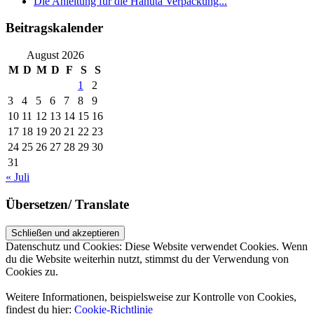
Die Anleitung für die Hanuta Verpackung...
Beitragskalender
August 2026
M
D
M
D
F
S
S
1
2
3
4
5
6
7
8
9
10
11
12
13
14
15
16
17
18
19
20
21
22
23
24
25
26
27
28
29
30
31
« Juli
Übersetzen/ Translate
Datenschutz und Cookies: Diese Website verwendet Cookies. Wenn
du die Website weiterhin nutzt, stimmst du der Verwendung von
Cookies zu.
Weitere Informationen, beispielsweise zur Kontrolle von Cookies,
findest du hier:
Cookie-Richtlinie