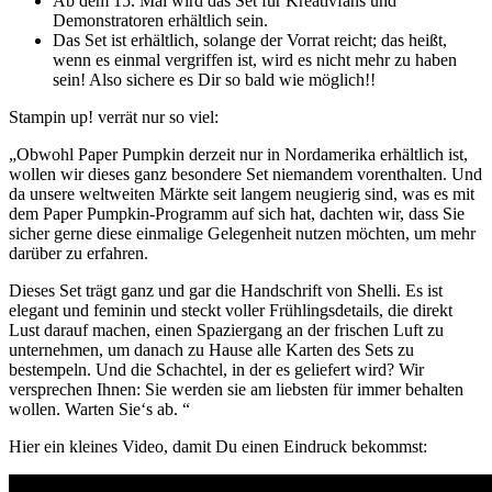
Ab dem 15. Mai wird das Set für Kreativfans und
Demonstratoren erhältlich sein.
Das Set ist erhältlich, solange der Vorrat reicht; das heißt,
wenn es einmal vergriffen ist, wird es nicht mehr zu haben
sein! Also sichere es Dir so bald wie möglich!!
Stampin up! verrät nur so viel:
„Obwohl Paper Pumpkin derzeit nur in Nordamerika erhältlich ist,
wollen wir dieses ganz besondere Set niemandem vorenthalten. Und
da unsere weltweiten Märkte seit langem neugierig sind, was es mit
dem Paper Pumpkin-Programm auf sich hat, dachten wir, dass Sie
sicher gerne diese einmalige Gelegenheit nutzen möchten, um mehr
darüber zu erfahren.
Dieses Set trägt ganz und gar die Handschrift von Shelli. Es ist
elegant und feminin und steckt voller Frühlingsdetails, die direkt
Lust darauf machen, einen Spaziergang an der frischen Luft zu
unternehmen, um danach zu Hause alle Karten des Sets zu
bestempeln. Und die Schachtel, in der es geliefert wird? Wir
versprechen Ihnen: Sie werden sie am liebsten für immer behalten
wollen. Warten Sie‘s ab. “
Hier ein kleines Video, damit Du einen Eindruck bekommst: