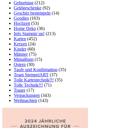
Geburtstag
(212)
Geldgeschenke
(92)
Geschirr bestempeln
(14)
Goodies
(163)
Hochzeit
(53)
Home Deko
(36)
Info Stampin´up!
(213)
Karten
(452)
Kerzen
(24)
Kinder
(60)
Männer
(75)
Minialbum
(15)
Ostern
(30)
Taufe und Konfirmation
(35)
Team StempelART
(37)
Tolle Kartentechnik!!!
(35)
Tolle Technik!!!
(71)
Trauer
(17)
Verpackungen
(343)
Weihnachten
(143)