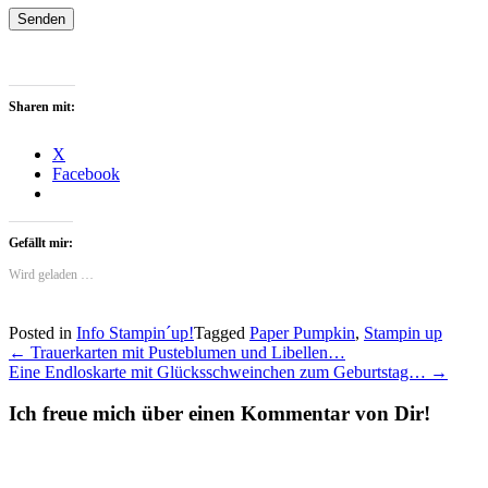
Senden
Sharen mit:
X
Facebook
Gefällt mir:
Wird geladen …
Posted in
Info Stampin´up!
Tagged
Paper Pumpkin
,
Stampin up
Post
←
Trauerkarten mit Pusteblumen und Libellen…
Eine Endloskarte mit Glücksschweinchen zum Geburtstag…
→
navigation
Ich freue mich über einen Kommentar von Dir!