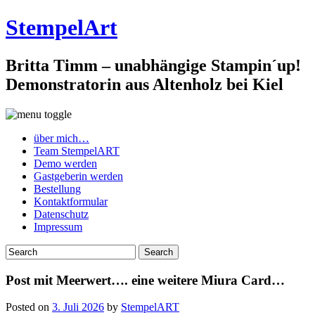
StempelArt
Britta Timm – unabhängige Stampin´up!
Demonstratorin aus Altenholz bei Kiel
über mich…
Team StempelART
Demo werden
Gastgeberin werden
Bestellung
Kontaktformular
Datenschutz
Impressum
Post mit Meerwert…. eine weitere Miura Card…
Posted on
3. Juli 2026
by
StempelART