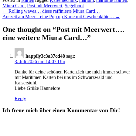
Posted in
Karten
Tagged
Kartentechnik
,
maritim
,
maritime Karten
,
Miura Card
,
Post mit Meerwert
,
Segelboot
Post
←
Rolling waves… diese raffinierte Miura Card…
Auszeit am Meer – eine Pop up Karte mit Geschenktüte…
→
navigation
One thought on “
Post mit Meerwert….
eine weitere Miura Card…
”
happily3c3a37cd48
sagt:
3. Juli 2026 um 14:07 Uhr
Danke für deine schönen Karten.Ich tue mich immer schwer
mit Maritimen Karten bei uns im Schwarzwald und
Kaiserstuhl.
Liebe Grüße Hannelore
Reply
Ich freue mich über einen Kommentar von Dir!