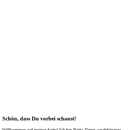
Schön, dass Du vorbei schaust!
Willkommen auf meiner Seite! Ich bin Britta Timm, unabhängige