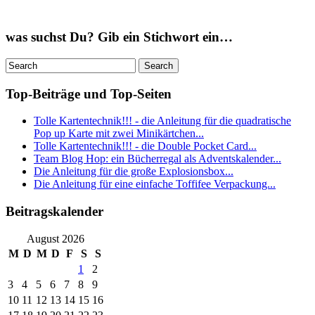
was suchst Du? Gib ein Stichwort ein…
Top-Beiträge und Top-Seiten
Tolle Kartentechnik!!! - die Anleitung für die quadratische
Pop up Karte mit zwei Minikärtchen...
Tolle Kartentechnik!!! - die Double Pocket Card...
Team Blog Hop: ein Bücherregal als Adventskalender...
Die Anleitung für die große Explosionsbox...
Die Anleitung für eine einfache Toffifee Verpackung...
Beitragskalender
August 2026
M
D
M
D
F
S
S
1
2
3
4
5
6
7
8
9
10
11
12
13
14
15
16