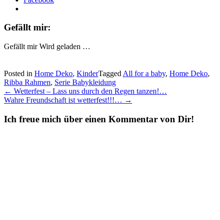
Gefällt mir:
Gefällt mir
Wird geladen …
Posted in
Home Deko
,
Kinder
Tagged
All for a baby
,
Home Deko
,
Ribba Rahmen
,
Serie Babykleidung
Post
←
Wetterfest – Lass uns durch den Regen tanzen!…
Wahre Freundschaft ist wetterfest!!!…
→
navigation
Ich freue mich über einen Kommentar von Dir!