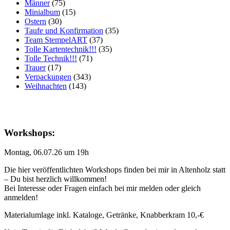
Männer
(75)
Minialbum
(15)
Ostern
(30)
Taufe und Konfirmation
(35)
Team StempelART
(37)
Tolle Kartentechnik!!!
(35)
Tolle Technik!!!
(71)
Trauer
(17)
Verpackungen
(343)
Weihnachten
(143)
Workshops:
Montag, 06.07.26 um 19h
Die hier veröffentlichten Workshops finden bei mir in Altenholz statt
– Du bist herzlich willkommen!
Bei Interesse oder Fragen einfach bei mir melden oder gleich
anmelden!
Materialumlage inkl. Kataloge, Getränke, Knabberkram 10,-€