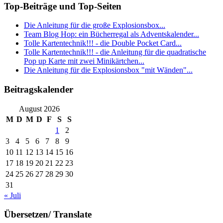
Top-Beiträge und Top-Seiten
Die Anleitung für die große Explosionsbox...
Team Blog Hop: ein Bücherregal als Adventskalender...
Tolle Kartentechnik!!! - die Double Pocket Card...
Tolle Kartentechnik!!! - die Anleitung für die quadratische
Pop up Karte mit zwei Minikärtchen...
Die Anleitung für die Explosionsbox "mit Wänden"...
Beitragskalender
August 2026
M
D
M
D
F
S
S
1
2
3
4
5
6
7
8
9
10
11
12
13
14
15
16
17
18
19
20
21
22
23
24
25
26
27
28
29
30
31
« Juli
Übersetzen/ Translate