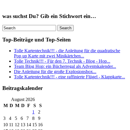
was suchst Du? Gib ein Stichwort ein…
Top-Beiträge und Top-Seiten
Tolle Kartentechnik!!! - die Anleitung für die quadratische
Pop up Karte mit zwei Minikärtchen...
Tolle Technik!!! - Für den 7. Technik - Blog - Hop...
Team Blog Hop: ein Bücherregal als Adventskalender...
Die Anleitung für die große Explosionsbox...
Tolle Kartentechnik!!! - eine raffinierte Flügel - Klappkarte...
Beitragskalender
August 2026
M
D
M
D
F
S
S
1
2
3
4
5
6
7
8
9
10
11
12
13
14
15
16