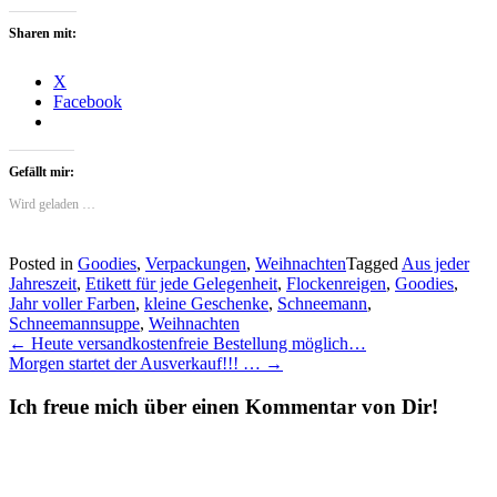
Sharen mit:
X
Facebook
Gefällt mir:
Wird geladen …
Posted in
Goodies
,
Verpackungen
,
Weihnachten
Tagged
Aus jeder
Jahreszeit
,
Etikett für jede Gelegenheit
,
Flockenreigen
,
Goodies
,
Jahr voller Farben
,
kleine Geschenke
,
Schneemann
,
Schneemannsuppe
,
Weihnachten
Post
←
Heute versandkostenfreie Bestellung möglich…
Morgen startet der Ausverkauf!!! …
→
navigation
Ich freue mich über einen Kommentar von Dir!