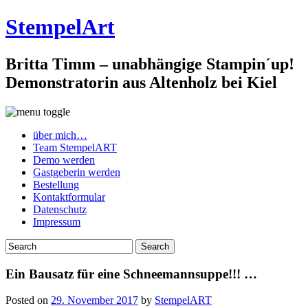
StempelArt
Britta Timm – unabhängige Stampin´up!
Demonstratorin aus Altenholz bei Kiel
über mich…
Team StempelART
Demo werden
Gastgeberin werden
Bestellung
Kontaktformular
Datenschutz
Impressum
Ein Bausatz für eine Schneemannsuppe!!! …
Posted on
29. November 2017
by
StempelART