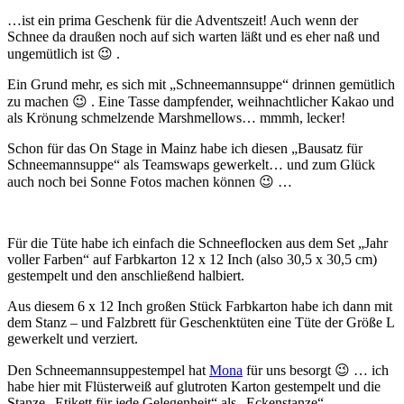
…ist ein prima Geschenk für die Adventszeit! Auch wenn der
Schnee da draußen noch auf sich warten läßt und es eher naß und
ungemütlich ist 😉 .
Ein Grund mehr, es sich mit „Schneemannsuppe“ drinnen gemütlich
zu machen 😉 . Eine Tasse dampfender, weihnachtlicher Kakao und
als Krönung schmelzende Marshmellows… mmmh, lecker!
Schon für das On Stage in Mainz habe ich diesen „Bausatz für
Schneemannsuppe“ als Teamswaps gewerkelt… und zum Glück
auch noch bei Sonne Fotos machen können 😉 …
Für die Tüte habe ich einfach die Schneeflocken aus dem Set „Jahr
voller Farben“ auf Farbkarton 12 x 12 Inch (also 30,5 x 30,5 cm)
gestempelt und den anschließend halbiert.
Aus diesem 6 x 12 Inch großen Stück Farbkarton
habe ich dann mit
dem Stanz – und Falzbrett für Geschenktüten eine Tüte der Größe L
gewerkelt und verziert.
Den Schneemannsuppestempel hat
Mona
für uns besorgt 😉 … ich
habe hier mit Flüsterweiß auf glutroten Karton gestempelt und die
Stanze „Etikett für jede Gelegenheit“ als „Eckenstanze“