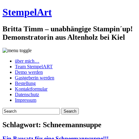
StempelArt
Britta Timm – unabhängige Stampin´up!
Demonstratorin aus Altenholz bei Kiel
über mich…
Team StempelART
Demo werden
Gastgeberin werden
Bestellung
Kontaktformular
Datenschutz
Impressum
Schlagwort:
Schneemannsuppe
Ein Bausatz für eine Schneemannsuppe!!! …