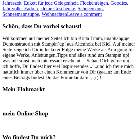
Jahreszeit
,
Etikett für jede Gelegenheit
,
Flockenreigen
,
Goodies
,
Sc
Jahr voller Farben
,
kleine Geschenke
,
Schneemann
,
…
Schneemannsuppe
,
Weihnachten
Leave a comment
Schön, dass Du vorbei schaust!
Willkommen auf meiner Seite! Ich bin Britta Timm, unabhängige
Demonstratorin mit Stampin´up! aus Altenholz bei Kiel. Auf meiner
Seite zeige ich Dir in lockerer Folge meine Werke als Anregung für
eigene Werke, Anleitungen,Tipps und alles rund um Stampin´up!,
was mir sonst noch interessant erscheint ... Schau Dich gerne um,
ich hoffe, Du findest hier viel Inspirierendes... ...und ich freue mich
natürlich immer über einen Kommentar von Dir (gaaanz am Ende
eines Beitrags findest Du das Formular dafür ;-) ) !
Mein Flohmarkt
mein Online Shop
Wo findest Du mich?