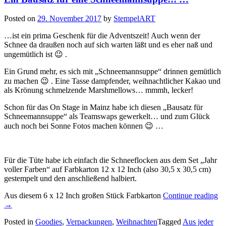
Posted on
29. November 2017
by
StempelART
…ist ein prima Geschenk für die Adventszeit! Auch wenn der
Schnee da draußen noch auf sich warten läßt und es eher naß und
ungemütlich ist 😉 .
Ein Grund mehr, es sich mit „Schneemannsuppe“ drinnen gemütlich
zu machen 😉 . Eine Tasse dampfender, weihnachtlicher Kakao und
als Krönung schmelzende Marshmellows… mmmh, lecker!
Schon für das On Stage in Mainz habe ich diesen „Bausatz für
Schneemannsuppe“ als Teamswaps gewerkelt… und zum Glück
auch noch bei Sonne Fotos machen können 😉 …
Für die Tüte habe ich einfach die Schneeflocken aus dem Set „Jahr
voller Farben“ auf Farbkarton 12 x 12 Inch (also 30,5 x 30,5 cm)
gestempelt und den anschließend halbiert.
„E
Aus diesem 6 x 12 Inch großen Stück Farbkarton
Continue reading
Ba
→
fü
Posted in
Goodies
,
Verpackungen
,
Weihnachten
Tagged
Aus jeder
ei