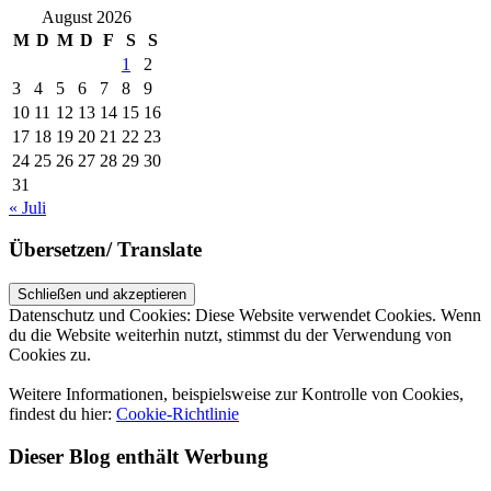
August 2026
M
D
M
D
F
S
S
1
2
3
4
5
6
7
8
9
10
11
12
13
14
15
16
17
18
19
20
21
22
23
24
25
26
27
28
29
30
31
« Juli
Übersetzen/ Translate
Datenschutz und Cookies: Diese Website verwendet Cookies. Wenn
du die Website weiterhin nutzt, stimmst du der Verwendung von
Cookies zu.
Weitere Informationen, beispielsweise zur Kontrolle von Cookies,
findest du hier:
Cookie-Richtlinie
Dieser Blog enthält Werbung