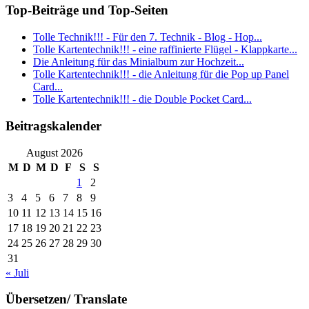
Top-Beiträge und Top-Seiten
Tolle Technik!!! - Für den 7. Technik - Blog - Hop...
Tolle Kartentechnik!!! - eine raffinierte Flügel - Klappkarte...
Die Anleitung für das Minialbum zur Hochzeit...
Tolle Kartentechnik!!! - die Anleitung für die Pop up Panel
Card...
Tolle Kartentechnik!!! - die Double Pocket Card...
Beitragskalender
August 2026
M
D
M
D
F
S
S
1
2
3
4
5
6
7
8
9
10
11
12
13
14
15
16
17
18
19
20
21
22
23
24
25
26
27
28
29
30
31
« Juli
Übersetzen/ Translate