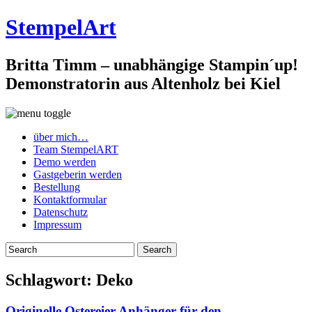
StempelArt
Britta Timm – unabhängige Stampin´up!
Demonstratorin aus Altenholz bei Kiel
über mich…
Team StempelART
Demo werden
Gastgeberin werden
Bestellung
Kontaktformular
Datenschutz
Impressum
Schlagwort:
Deko
Originelle Ostereier Anhänger für den