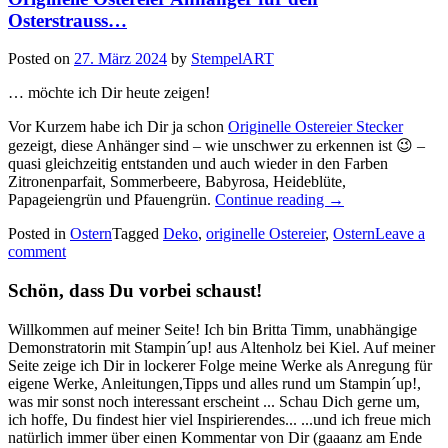
Osterstrauss…
Posted on
27. März 2024
by
StempelART
… möchte ich Dir heute zeigen!
Vor Kurzem habe ich Dir ja schon
Originelle Ostereier Stecker
gezeigt, diese Anhänger sind – wie unschwer zu erkennen ist 😉 –
quasi gleichzeitig entstanden und auch wieder in den Farben
Zitronenparfait, Sommerbeere, Babyrosa, Heideblüte,
„Originelle
Papageiengrün und Pfauengrün.
Continue reading
→
Ostereier
Posted in
Ostern
Tagged
Deko
,
originelle Ostereier
,
Ostern
Leave a
Anhänger
comment
für
den
Schön, dass Du vorbei schaust!
Osterstrauss…“
Willkommen auf meiner Seite! Ich bin Britta Timm, unabhängige
Demonstratorin mit Stampin´up! aus Altenholz bei Kiel. Auf meiner
Seite zeige ich Dir in lockerer Folge meine Werke als Anregung für
eigene Werke, Anleitungen,Tipps und alles rund um Stampin´up!,
was mir sonst noch interessant erscheint ... Schau Dich gerne um,
ich hoffe, Du findest hier viel Inspirierendes... ...und ich freue mich
natürlich immer über einen Kommentar von Dir (gaaanz am Ende