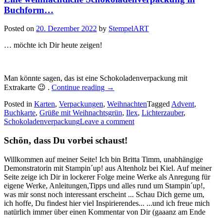
Buchform…
Posted on
20. Dezember 2022
by
StempelART
… möchte ich Dir heute zeigen!
Man könnte sagen, das ist eine Schokoladenverpackung mit
„Eine
Extrakarte 😉 .
Continue reading
→
weihnachtliche
Posted in
Karten
,
Verpackungen
,
Schokoladenverpackung
Weihnachten
Tagged
Advent
,
Buchkarte
,
Grüße mit Weihnachtsgrün
in
,
Ilex
,
Lichterzauber
,
Schokoladenverpackung
Leave a comment
Buchform…“
Schön, dass Du vorbei schaust!
Willkommen auf meiner Seite! Ich bin Britta Timm, unabhängige
Demonstratorin mit Stampin´up! aus Altenholz bei Kiel. Auf meiner
Seite zeige ich Dir in lockerer Folge meine Werke als Anregung für
eigene Werke, Anleitungen,Tipps und alles rund um Stampin´up!,
was mir sonst noch interessant erscheint ... Schau Dich gerne um,
ich hoffe, Du findest hier viel Inspirierendes... ...und ich freue mich
natürlich immer über einen Kommentar von Dir (gaaanz am Ende