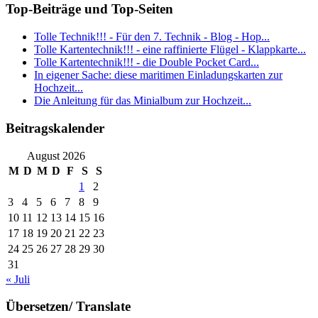
Top-Beiträge und Top-Seiten
Tolle Technik!!! - Für den 7. Technik - Blog - Hop...
Tolle Kartentechnik!!! - eine raffinierte Flügel - Klappkarte...
Tolle Kartentechnik!!! - die Double Pocket Card...
In eigener Sache: diese maritimen Einladungskarten zur
Hochzeit...
Die Anleitung für das Minialbum zur Hochzeit...
Beitragskalender
August 2026
M
D
M
D
F
S
S
1
2
3
4
5
6
7
8
9
10
11
12
13
14
15
16
17
18
19
20
21
22
23
24
25
26
27
28
29
30
31
« Juli
Übersetzen/ Translate