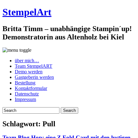
StempelArt
Britta Timm – unabhängige Stampin´up!
Demonstratorin aus Altenholz bei Kiel
über mich…
Team StempelART
Demo werden
Gastgeberin werden
Bestellung
Kontaktformular
Datenschutz
Impressum
Schlagwort:
Pull
Team Blog Hop: eine Z Fold Card mit den lustigen