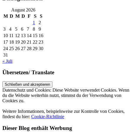
August 2026
M
D
M
D
F
S
S
1
2
3
4
5
6
7
8
9
10
11
12
13
14
15
16
17
18
19
20
21
22
23
24
25
26
27
28
29
30
31
« Juli
Übersetzen/ Translate
Datenschutz und Cookies: Diese Website verwendet Cookies. Wenn
du die Website weiterhin nutzt, stimmst du der Verwendung von
Cookies zu.
Weitere Informationen, beispielsweise zur Kontrolle von Cookies,
findest du hier:
Cookie-Richtlinie
Dieser Blog enthält Werbung