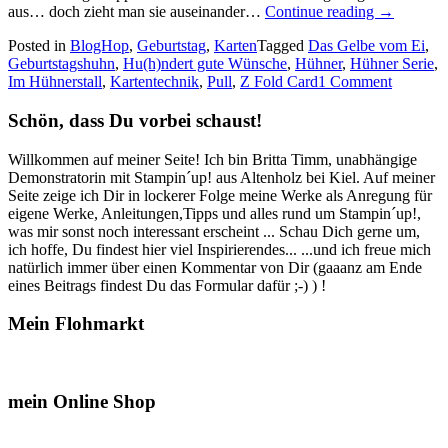
„Team
aus… doch zieht man sie auseinander…
Continue reading
→
Blog
Posted in
BlogHop
,
Geburtstag
,
Karten
Tagged
Das Gelbe vom Ei
,
Hop:
Geburtstagshuhn
,
Hu(h)ndert gute Wünsche
,
Hühner
,
Hühner Serie
,
eine
Im Hühnerstall
,
Kartentechnik
,
Pull
,
Z Fold Card
1 Comment
Z
Fold
Schön, dass Du vorbei schaust!
Card
mit
den
Willkommen auf meiner Seite! Ich bin Britta Timm, unabhängige
lustigen
Demonstratorin mit Stampin´up! aus Altenholz bei Kiel. Auf meiner
Hühnern…
Seite zeige ich Dir in lockerer Folge meine Werke als Anregung für
eigene Werke, Anleitungen,Tipps und alles rund um Stampin´up!,
was mir sonst noch interessant erscheint ... Schau Dich gerne um,
ich hoffe, Du findest hier viel Inspirierendes... ...und ich freue mich
natürlich immer über einen Kommentar von Dir (gaaanz am Ende
eines Beitrags findest Du das Formular dafür ;-) ) !
Mein Flohmarkt
mein Online Shop